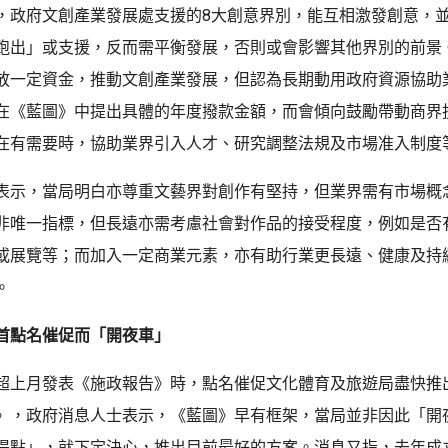
，政府文創產業發展處支援的8大創意界別，能互相激發創意，
跑出」或支援，反而需平衡發展，否則或會影響其他界別的前景
放一定資金，推動文創產業發展，但認為長期動用政府資源協助
在《藍圖》中提出具體的年度撥款金額，而會傾向鼓勵帶動商界
在有需要時，協助業界引入人才、研究調整法規及市場准入制度
表示，當局明白亦尊重文藝界對創作有堅持，但業界需有市場概
非唯一指標，但長遠亦需考慮社會對作品的接受程度，例如是否
或展覽等；而加入一定商業元素，亦有助行業更長遠、健康及持
。
首點名催促而「開夜車」
超上月發表《施政報告》時，點名催促文化體育及旅遊局盡快推
》，政府消息人士表示，《藍圖》早有框架，當局並非因此「開
提點」，就下定決心，推出目前最好的方案。消息又指，去年成