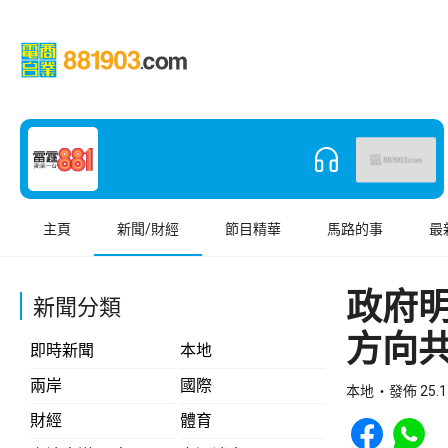
主頁
新聞/財經
節目精華
馬路的事
最
政府
新聞分類
方向共
即時新聞
本地
兩岸
國際
本地
發佈 25.1
Share to Face
Share t
財經
體育