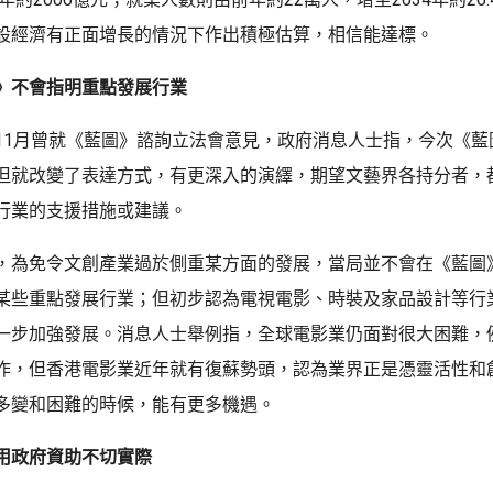
設經濟有正面增長的情況下作出積極估算，相信能達標。
》不會指明重點發展行業
11月曾就《藍圖》諮詢立法會意見，政府消息人士指，今次《藍
但就改變了表達方式，有更深入的演繹，期望文藝界各持分者，
行業的支援措施或建議。
，為免令文創產業過於側重某方面的發展，當局並不會在《藍圖
某些重點發展行業；但初步認為電視電影、時裝及家品設計等行
一步加強發展。消息人士舉例指，全球電影業仍面對很大困難，
作，但香港電影業近年就有復蘇勢頭，認為業界正是憑靈活性和
多變和困難的時候，能有更多機遇。
用政府資助不切實際