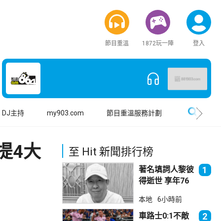
節目重溫
1872玩一陣
登入
搜尋
DJ主持
my903.com
節目重溫服務計劃
提4大
至 Hit 新聞排行榜
著名填詞人黎彼
1
得逝世 享年76
歲
本地
6小時前
車路士0:1不敵
2