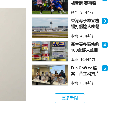
祖雲斯 賽事吸
引逾4.8萬球迷
體育
8小時前
入場
香港母子樟宜機
3
場打傷途人咬傷
警員 被新加坡
本地
4小時前
法院判囚
衞生署多區檢約
4
100盒疑未註冊
日本止痛藥 警
本地
10小時前
拘38歲男子
Fun Coffee騙
5
案｜苦主稱拍片
後遭遊說投資
本地
8小時前
立法會議員倡加
強保障
更多新聞