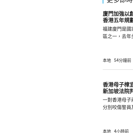
廈門加強以
香港五年規
福建廈門是國
區之一，去年
民幣，按年增長
元人民幣，按
創新科技引領
本地
54分鐘前
驗室等，預料科研
用沿海城市天
級海洋高新園
香港母子樟宜
運」模式，累
新加坡法院
點推進項目，總.
一對香港母子
分別咬傷警員
被控蓄意傷人
子就被控蓄意
成，到周一判
本地
4小時前