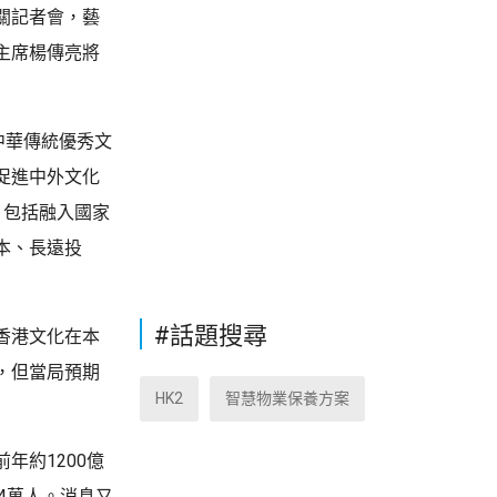
關記者會，藝
主席楊傳亮將
中華傳統優秀文
促進中外文化
，包括融入國家
本、長遠投
#話題搜尋
香港文化在本
，但當局預期
HK2
智慧物業保養方案
年約1200億
.4萬人。消息又