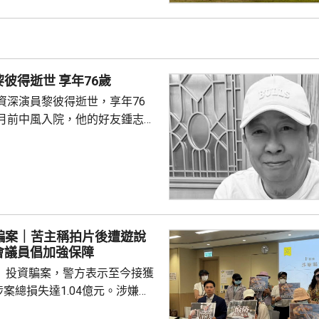
姓陳的母子當日在機場第三客運
以為被人嘲笑，突然情緒失控踢
一名69歲男子上前慰問，但被要
著名填詞人黎彼得逝世 享年76歲
間不斷挑釁對方...
資深演員黎彼得逝世，享年76
月前中風入院，他的好友鍾志光
昨日早上在瑪嘉烈醫院病逝。 黎
就，是已故粵劇名伶靚次伯的侄
、八十年代為大量粵語流行曲填
神許冠傑合作無間，創作出《浪
打雀英雄傳》、《梨渦淺笑》及
》等眾多經典歌曲。他曾在本台
fee騙案｜苦主稱拍片後遭遊說
節目《豪情夜話》，亦曾任職編
會議員倡加強保障
並參與電影及電視劇演出...
fee」投資騙案，警方表示至今接獲
涉案總損失達1.04億元。涉嫌
被捕的6人，已獲准保釋候查。