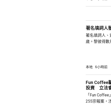
判監10日。 案發在前年6月30日，法庭文件顯
示，這對同樣
大樓，兒子誤
向母親，期間
求行開，兒子期
著名填詞人、
歲。黎彼得數
證實，黎彼得
彼得原名黎成
兒，上世紀七
詞，當中與歌
本地
6小時前
子心聲》、《
《有酒今朝醉
Fun Cof
主持深夜清談
投資 立法
劇及電影監製，
「Fun Cof
255宗報案，
「串謀詐騙」