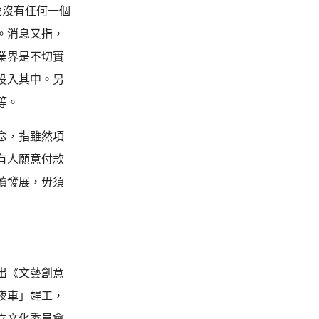
並沒有任何一個
。消息又指，
業界是不切實
投入其中。另
等。
念，指雖然項
有人願意付款
續發展，毋須
出《文藝創意
夜車」趕工，
立文化委員會