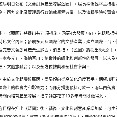
遊局明日公布《文藝創意產業發展藍圖》。局長楊潤雄將主持相
剛、西九文化區管理局行政總裁馮程淑儀，以及演藝學院校董會
指，《藍圖》將提出共71項措施，涵蓋4大發展方向，包括弘揚
特色文化內涵；發展多元及國際化的文藝產業；建立國際平台，
及完善文藝創意產業生態圈。消息指，《藍圖》將提出6大原則
一本多元」、海納百川；創造性的轉化和創新性的發展；以人為
展、文體旅融合；以及全方位推動和全社會參與。
，由於文化範疇較廣闊，當局傾向從產業化角度著手，期望加強
國際上的軟實力和影響力；而部分措施預料可於一、兩年內落實
時間內培育產業發展，指南韓都花了10多年時間才做得到。
方目標在推出《藍圖》後，藝術、文化及創意產業增加值，可由前
4年約2000億元；就業人數則由前年約22萬人，增至2034年約26