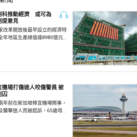
創科推動經濟 或可為
劃提意見
家改革開放後最早設立的經濟特
全年地區生產總值達8980億元人
5.7%；今年首季則逾2226億
季增幅6.3%。當地近年加強透過
工程，加快建設多個科學城和實
投入將增超過3.5%。 為善
然資源，廈門亦建設全國唯一省
區，採用「政府統籌+市場化營
機場打傷途人咬傷警員 被
計已完成13個項目，並有54個重
判囚
..
兩年前在新加坡樟宜機場鬧事，
及襲擊途人而被起訴，65歲母親
阻礙公務員執行公務罪，42歲兒
傷人，法院上周三裁定兩人罪
刑，母親被判入獄6個月，兒子