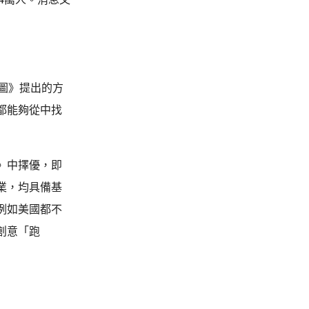
圖》提出的方
都能夠從中找
》中擇優，即
業，均具備基
例如美國都不
創意「跑