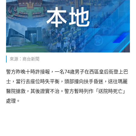
來源：商台新聞
警方昨晚十時許接報，一名74歲男子在西區皇后街登上巴
士，當行去座位時失平衡，頭部撞向扶手昏迷，送往瑪麗
醫院搶救，其後證實不治。警方暫時列作「送院時死亡」
處理。