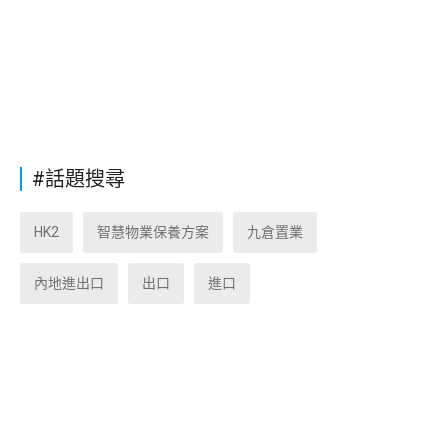
#話題搜尋
HK2
智慧物業保養方案
九倉置業
內地進出口
出口
進口