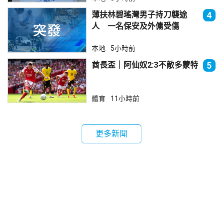
薄扶林碧瑤灣男子持刀襲途
4
人 一名保安及外傭受傷
本地
5小時前
酋長盃｜阿仙奴2:3不敵多蒙特
5
體育
11小時前
更多新聞