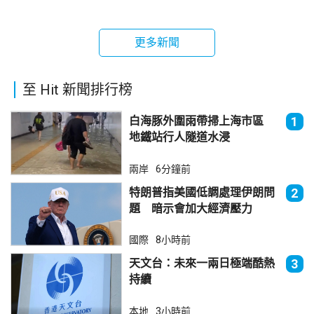
更多新聞
至 Hit 新聞排行榜
白海豚外圍雨帶掃上海市區
1
地鐵站行人隧道水浸
兩岸
6分鐘前
特朗普指美國低調處理伊朗問
2
題 暗示會加大經濟壓力
國際
8小時前
天文台：未來一兩日極端酷熱
3
持續
本地
3小時前