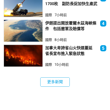
1700枚 副防長促加快生產武
器
國際
7小時前
伊朗提出開放霍爾木茲海峽條
4
件 包括撤軍及賠償等
國際
8小時前
加拿大卑詩省山火快速蔓延
5
省長宣布進入緊急狀態
國際
10小時前
更多新聞