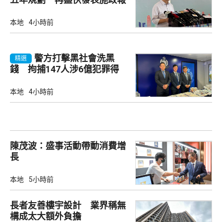
告
本地
4小時前
警方打擊黑社會洗黑
精選
錢 拘捕147人涉6億犯罪得
益
本地
4小時前
陳茂波：盛事活動帶動消費增
長
本地
5小時前
長者友善樓宇設計 業界稱無
構成太大額外負擔