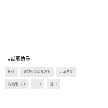
#話題搜尋
HK2
智慧物業保養方案
九倉置業
內地進出口
出口
進口