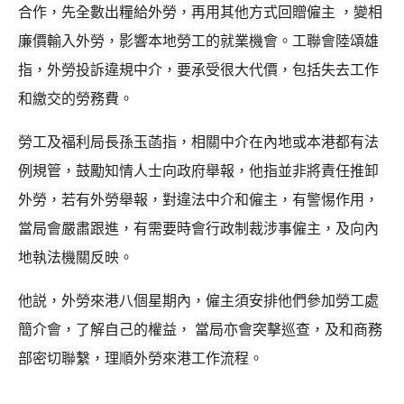
合作，先全數出糧給外勞，再用其他方式回贈僱主 ，變相
廉價輸入外勞，影響本地勞工的就業機會。工聯會陸頌雄
指，外勞投訴違規中介，要承受很大代價，包括失去工作
和繳交的勞務費。
勞工及福利局長孫玉菡指，相關中介在內地或本港都有法
例規管，鼓勵知情人士向政府舉報，他指並非將責任推卸
外勞，若有外勞舉報，對違法中介和僱主，有警惕作用，
當局會嚴肅跟進，有需要時會行政制裁涉事僱主，及向內
地執法機關反映。
他説，外勞來港八個星期內，僱主須安排他們參加勞工處
簡介會，了解自己的權益， 當局亦會突擊巡查，及和商務
部密切聯繫，理順外勞來港工作流程。