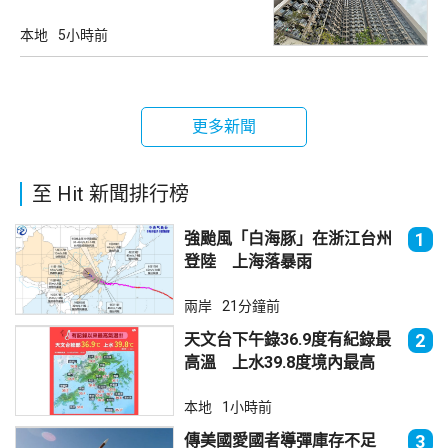
本地
5小時前
更多新聞
至 Hit 新聞排行榜
強颱風「白海豚」在浙江台州
1
登陸 上海落暴雨
兩岸
21分鐘前
天文台下午錄36.9度有紀錄最
2
高溫 上水39.8度境內最高
本地
1小時前
傳美國愛國者導彈庫存不足
3