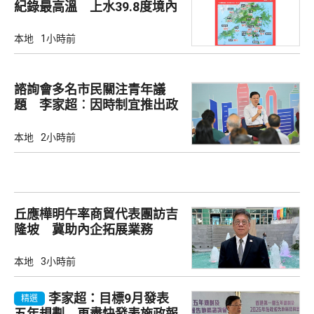
紀錄最高溫 上水39.8度境內
最高
本地
1小時前
諮詢會多名市民關注青年議
題 李家超︰因時制宜推出政
策
本地
2小時前
丘應樺明午率商貿代表團訪吉
隆坡 冀助內企拓展業務
本地
3小時前
李家超：目標9月發表
精選
五年規劃 再盡快發表施政報