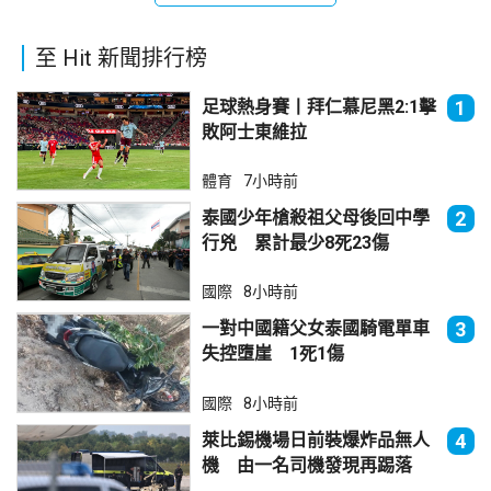
至 Hit 新聞排行榜
足球熱身賽丨拜仁慕尼黑2:1擊
1
敗阿士東維拉
體育
7小時前
泰國少年槍殺祖父母後回中學
2
行兇 累計最少8死23傷
國際
8小時前
一對中國籍父女泰國騎電單車
3
失控墮崖 1死1傷
國際
8小時前
萊比錫機場日前裝爆炸品無人
4
機 由一名司機發現再踢落