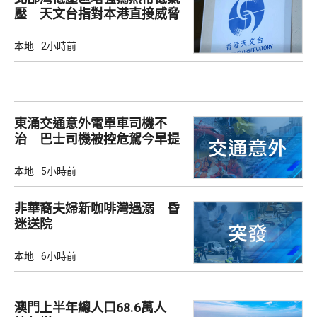
壓 天文台指對本港直接威脅
不大
本地
2小時前
東涌交通意外電單車司機不
治 巴士司機被控危駕今早提
堂
本地
5小時前
非華裔夫婦新咖啡灣遇溺 昏
迷送院
本地
6小時前
澳門上半年總人口68.6萬人