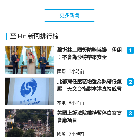
更多新聞
至 Hit 新聞排行榜
穆斯林三國簽防務協議 伊朗
1
︰不會為沙特帶來安全
國際
1小時前
北部灣低壓區增強為熱帶低氣
2
壓 天文台指對本港直接威脅
不大
本地
8小時前
美國上訴法院維持暫停白宮宴
3
會廳項目
國際
7小時前