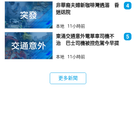
非華裔夫婦新咖啡灣遇溺 昏
4
迷送院
本地
11小時前
東涌交通意外電單車司機不
5
治 巴士司機被控危駕今早提
堂
本地
11小時前
更多新聞