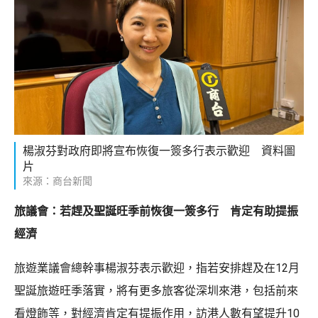
楊淑芬對政府即將宣布恢復一簽多行表示歡迎 資料圖
片
來源：商台新聞
旅議會：若趕及聖誕旺季前恢復一簽多行 肯定有助提振
經濟
旅遊業議會總幹事楊淑芬表示歡迎，指若安排趕及在12月
聖誕旅遊旺季落實，將有更多旅客從深圳來港，包括前來
看燈飾等，對經濟肯定有提振作用，訪港人數有望提升10