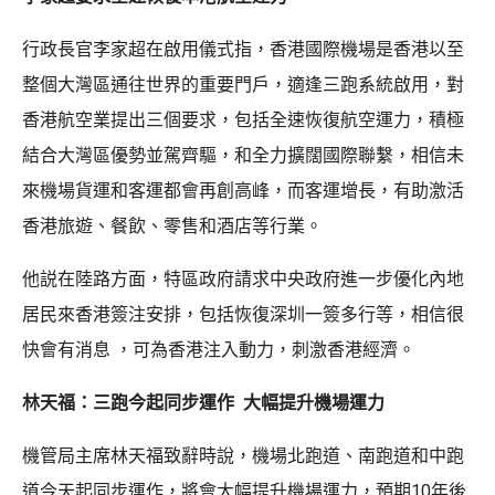
行政長官李家超在啟用儀式指，香港國際機場是香港以至
整個大灣區通往世界的重要門戶，適逢三跑系統啟用，對
香港航空業提出三個要求，包括全速恢復航空運力，積極
結合大灣區優勢並駕齊驅，和全力擴闊國際聯繫，相信未
來機場貨運和客運都會再創高峰，而客運增長，有助激活
香港旅遊、餐飲、零售和酒店等行業。
他説在陸路方面，特區政府請求中央政府進一步優化內地
居民來香港簽注安排，包括恢復深圳一簽多行等，相信很
快會有消息 ，可為香港注入動力，刺激香港經濟。
林天福：三跑今起同步運作 大幅提升機場運力
機管局主席林天福致辭時說，機場北跑道、南跑道和中跑
道今天起同步運作，將會大幅提升機場運力，預期10年後