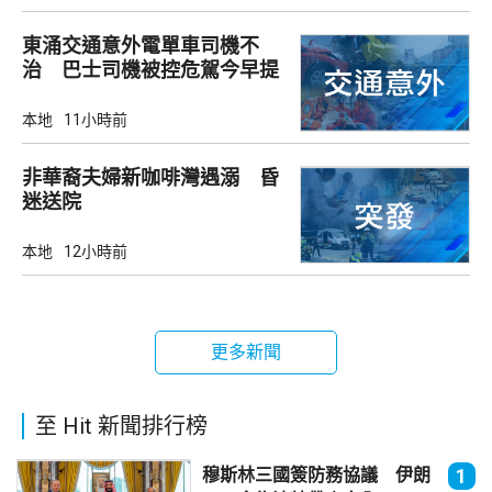
東涌交通意外電單車司機不
治 巴士司機被控危駕今早提
堂
本地
11小時前
非華裔夫婦新咖啡灣遇溺 昏
迷送院
本地
12小時前
更多新聞
至 Hit 新聞排行榜
穆斯林三國簽防務協議 伊朗
1