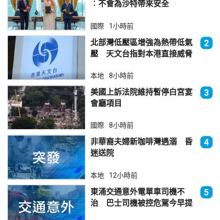
︰不會為沙特帶來安全
國際
1小時前
北部灣低壓區增強為熱帶低氣
2
壓 天文台指對本港直接威脅
不大
本地
8小時前
美國上訴法院維持暫停白宮宴
3
會廳項目
國際
8小時前
非華裔夫婦新咖啡灣遇溺 昏
4
迷送院
本地
12小時前
東涌交通意外電單車司機不
5
治 巴士司機被控危駕今早提
堂