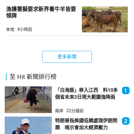
漁護署擬要求新界養牛羊皆要
領牌
本地
4小時前
更多新聞
至 Hit 新聞排行榜
「白海豚」移入江西 料10多
1
個省未來3日現大範圍強降雨
兩岸
22分鐘前
特朗普指美國低調處理伊朗問
2
題 暗示會加大經濟壓力