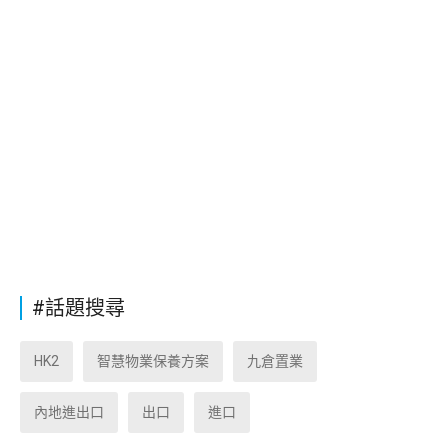
#話題搜尋
HK2
智慧物業保養方案
九倉置業
內地進出口
出口
進口