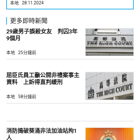
本地
28.11.2024
更多即時新聞
29歲男子誤殺女友 判囚3年
9個月
本地
25分鐘前
屈臣氏員工籲公開非禮案事主
資料 上訴得直判緩刑
本地
58分鐘前
消防搗破葵涌非法加油站拘1
人