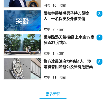
國際
10小時前
薄扶林碧瑤灣男子持刀襲途
3
人 一名保安及外傭受傷
本地
7小時前
極端酷熱天氣持續 上水逾39度
4
多區37度或以
本地
1小時前
警方凌晨油麻地拘捕1人 涉
5
嫌襲警阻差辦公及管有危險藥
物
本地
11小時前
更多新聞