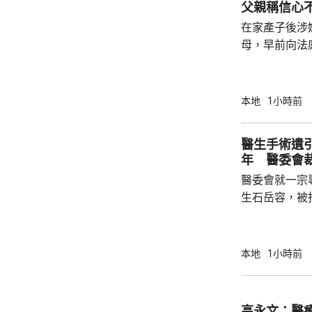
父親稱信心
在家產子後涉嫌
母，早前向法
法院宣判3年保
理申請。Dan
示，懷著戰戰
本地
1小時前
大，若申請遭拒絕會爭
早前表示，每
醫生手術遺
次、每次1小
年 醫委會
子的健康每況
醫委會就一宗
生石岳容，被指
行右乳房纖維
流管；直至病
行乳房檢查時
本地
1小時前
遺留在病人體
業失當罪成，判
引述專家報告
高永文：醫