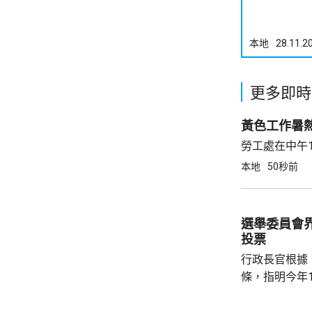
本地
28.11.2
更多即時
黃色工作暑
勞工處在中午
本地
50秒前
選舉委員會界
投票
行政長官根據
條，指明今年1
選舉委員會界
選出新一屆選