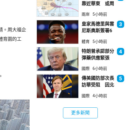
靠近華東 或周
日登陸浙閩沿岸
兩岸
5小時前
皇家馬德里與雲
3
請。周大福企
尼斯奧斯簽署6
年新約
體育園的工
體育
5小時前
特朗普承認部分
4
彈藥供應緊張
稱霍峽協議未達
國際
6小時前
成
。
傳美國防部次長
5
訪華受阻 因北
京不滿美對台軍
國際
4小時前
售
更多新聞