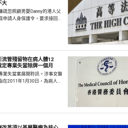
不大
疏忽照顧男嬰Danny的港人父
庭申請人身保護令，要求接回被
護令的Danny，高等法院早上處
ny的父親曾偉邦進入法庭前表
兢兢的心情應付審訊，信心不
取上訴。 Danny的父母
星期只可到收容所探視兒子一
引流管殘留物在病人體12
時，時間不足以餵哺母乳，指兒
裁定專業失當除牌一個月
愈下。
專業失當案展開聆訊。涉事女醫
在2011年1月30日，為病人進
腺瘤切除手術後，無完整取出引
人2023年向另一位醫生求診，進
才發現，有三條引流管殘留物，
內12年。醫委會裁定涉事醫生專
除牌一個月，不設緩刑。 控方
指，醫生有責任確保引流管已被
療改革須以基層醫療為核心