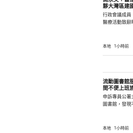
完全拔除，亦
夥大灣區建
石岳容的行為，
行政會議成員
醫療活動致辭
規劃開局之年
與規模，更需
他強調，面對
本地
1小時前
院或改善醫院
注重預防，將
透過地區康健
絡」，建立無縫的
流動圖書館服務有待
發展的科技如人
間不便上班
申訴專員公署
圖書館，發現
站的到訪人次
選址有改善空間。 身兼香港出版總
法會議員李家
本地
1小時前