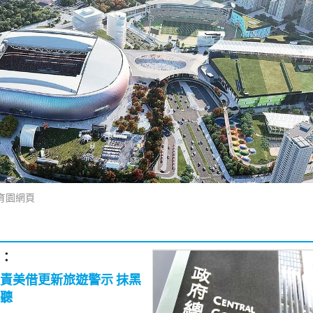
育園網頁
：
責美借更新旅遊警示 抹黑
聽