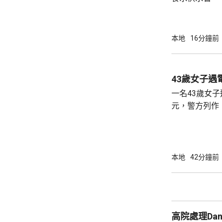
華道及宏安道
示，工程團隊
外，福蔭道、
本地
16分鐘前
供應已於上午
隊正全力維修
10時前恢復海峰園
43歲女子遇
水車及4個水
一名43歲女子
元，警方列作
時無人被捕。 警方前日接報，事主早前收到自
稱內地執法人
行，要求她繳
於上月2日至本
本地
42分鐘前
萬元至騙徒指
報案求助。
高院處理Da