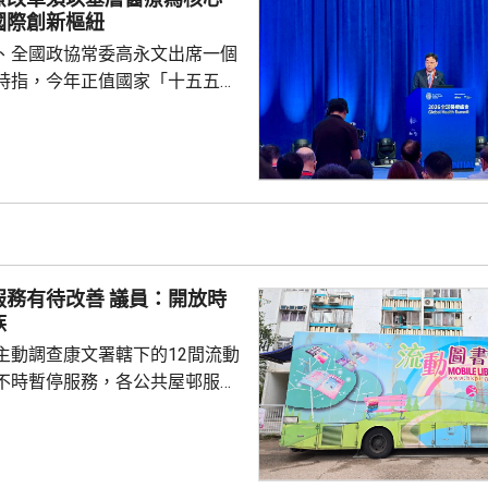
應及時察覺引流管長度有異，指
國際創新樞紐
低於合理預...
、全國政協常委高永文出席一個
時指，今年正值國家「十五五」
，高質量發展已不單是追求速度
重塑以健康為導向的醫療體系。
人口老化挑戰，不能單靠興建醫
管理，指香港已由注重醫療轉為
基層醫療作為醫療改革的核心，
中心和「基層醫療共同治理網
社區健康體系。 他指，迅速
改善 議員：開放時
工智能診斷、基因編輯、微...
族
主動調查康文署轄下的12間流動
不時暫停服務，各公共屋邨服務
參差，由數十至數千不等，反映
會會長的立
駒，在一個電台節目表示，現時