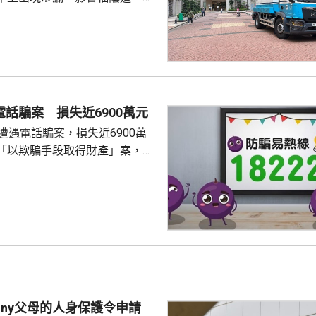
一帶用戶的食水供應。水務署表
已經完成供水調度，除了海峰園
京華道及宏安道一帶用戶的食水
11時起恢復正常。水務署工程團
，視乎水管損壞情況，爭取晚上
的食水供應。 署方派出2架
電話騙案 損失近6900萬元
箱提供臨時食水，並派出「供水
遭遇電話騙案，損失近6900萬
特攻隊」提供樽裝水。 受事故...
「以欺騙手段取得財產」案，暫
員來電，訛稱她涉嫌干犯刑事罪
交保證金以證清白，事主按指示
月1日期間，先後轉賬約6894
定的銀行戶口，其後懷疑受騙，
nny父母的人身保護令申請