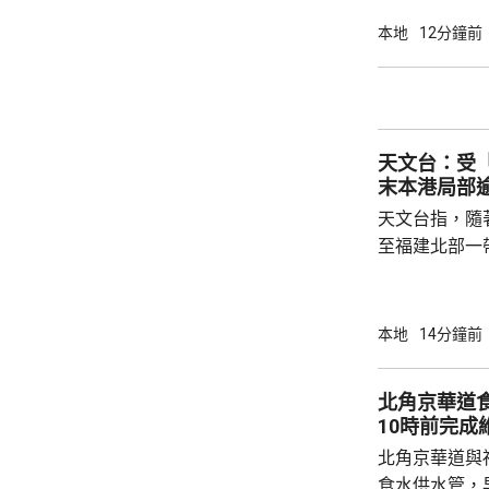
今日刊憲。 選舉的提名期將於10月7日開始，
本地
12分鐘前
至10月20
公告，指明呈
公布相關細節
緊密合作，積
天文台：受
得以在公開、誠
末本港局部逾
天文台指，隨
至福建北部一
星期一，持續
分地區氣溫達37度或
溫天氣持續。
本地
14分鐘前
況，多補充水
烈運動。
北角京華道
10時前完成
北角京華道與
食水供水管，