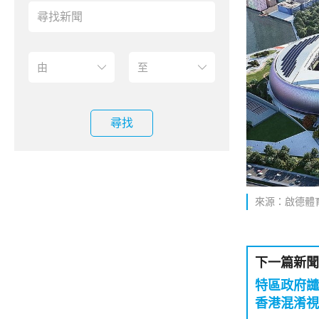
尋找
來源：啟德體
下一篇新聞
特區政府譴
香港混淆視