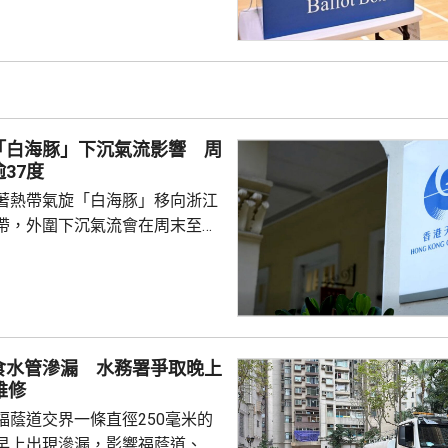
日結束。總選舉事務主任會適時刊登
交提名表格的限期和地點，以及
。政府會繼續與選舉管理委員會
極進行籌備工作，務求令到選舉
「白海豚」下沉氣流影響 周
實、公平...
37度
著熱帶氣旋「白海豚」移向浙江
帶，外圍下沉氣流會在周末至下
為本港帶來極端酷熱的天氣，部
以上，預 料下周中期高
天文台呼籲市民留意身體健康狀
分及做足防暑措施，避免戶外劇
食水管滲漏 水務署爭取晚上
維修
福蔭道交界一條直徑250毫米的
早上出現滲漏，影響福蔭道、京