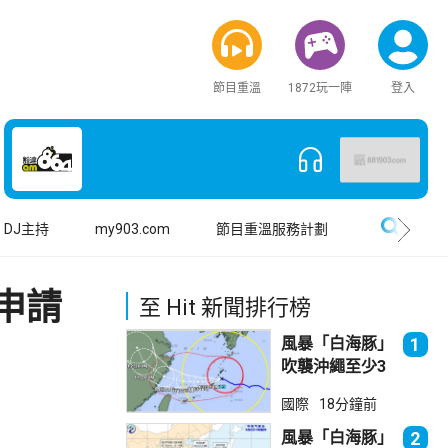
節目重溫
1872玩一陣
登入
搜尋
DJ主持
my903.com
節目重溫服務計劃
申請
至 Hit 新聞排行榜
風暴「白海豚」
1
吹襲沖繩至少3
傷 近500航班
國際
18分鐘前
取消
風暴「白海豚」
2