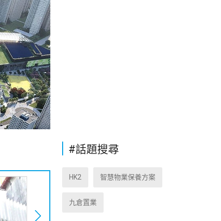
#話題搜尋
HK2
智慧物業保養方案
九倉置業