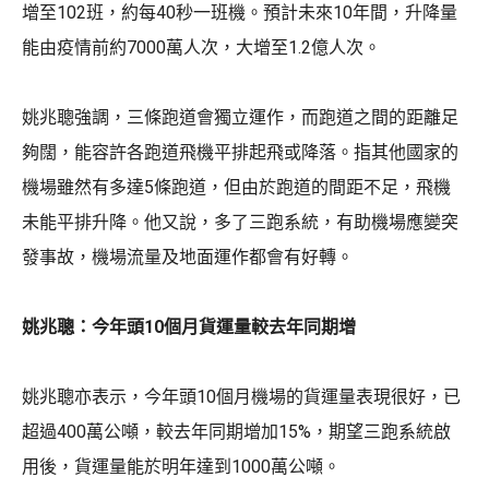
增至102班，約每40秒一班機。預計未來10年間，升降量
能由疫情前約7000萬人次，大增至1.2億人次。
姚兆聰強調，三條跑道會獨立運作，而跑道之間的距離足
夠闊，能容許各跑道飛機平排起飛或降落。指其他國家的
機場雖然有多達5條跑道，但由於跑道的間距不足，飛機
未能平排升降。他又說，多了三跑系統，有助機場應變突
發事故，機場流量及地面運作都會有好轉。
姚兆聰：今年頭10個月貨運量較去年同期增
姚兆聰亦表示，今年頭10個月機場的貨運量表現很好，已
超過400萬公噸，較去年同期增加15%，期望三跑系統啟
用後，貨運量能於明年達到1000萬公噸。