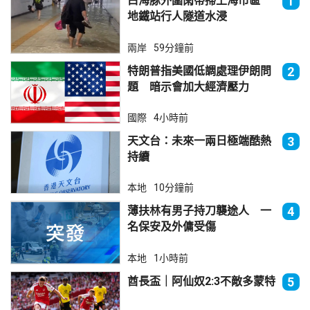
白海豚外圍雨帶掃上海市區
1
地鐵站行人隧道水浸
兩岸
59分鐘前
特朗普指美國低調處理伊朗問
2
題 暗示會加大經濟壓力
國際
4小時前
天文台：未來一兩日極端酷熱
3
持續
本地
10分鐘前
薄扶林有男子持刀襲途人 一
4
名保安及外傭受傷
本地
1小時前
酋長盃｜阿仙奴2:3不敵多蒙特
5