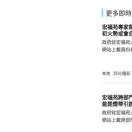
更多即時
宏福苑專家
初火勢或會
政府就宏福苑
網站上載兩份
造成的傷亡情
安全網和帆布
會自行熄滅，
本地
35分鐘前
築物數量亦會
的發泡膠板直
延。 試驗顯示，發泡膠板導致廚房窗失效，廚
宏福苑跨部
房內部溫度升至
能是煙蒂引
發泡膠板的內部
政府就宏福苑
網站上載跨部
根據現有證據