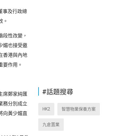
行董事及行政總
效。
階段性改變，
少媚也接受邀
在香港與內地
重要作用。
#話題搜尋
主席鄭家純匯
業務分別成立
HK2
智慧物業保養方案
將向黃少媚直
九倉置業