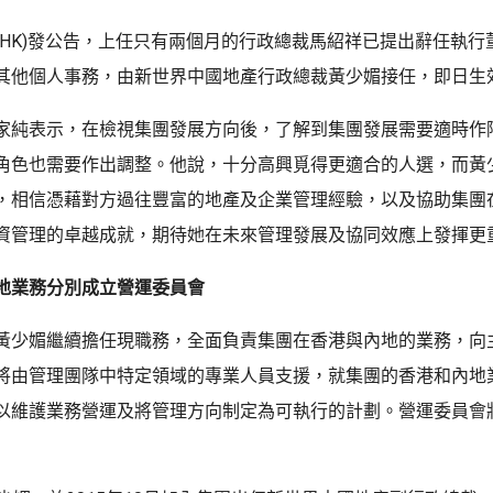
17.HK)發公告，上任只有兩個月的行政總裁馬紹祥已提出辭任執
其他個人事務，由新世界中國地產行政總裁黃少媚接任，即日生
家純表示，在檢視集團發展方向後，了解到集團發展需要適時作
角色也需要作出調整。他說，十分高興覓得更適合的人選，而黃
，相信憑藉對方過往豐富的地產及企業管理經驗，以及協助集團
資管理的卓越成就，期待她在未來管理發展及協同效應上發揮更
地業務分別成立營運委員會
黃少媚繼續擔任現職務，全面負責集團在香港與內地的業務，向
將由管理團隊中特定領域的專業人員支援，就集團的香港和內地
以維護業務營運及將管理方向制定為可執行的計劃。營運委員會