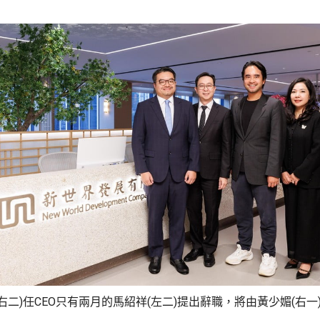
右二)任CEO只有兩月的馬紹祥(左二)提出辭職，將由黃少媚(右一