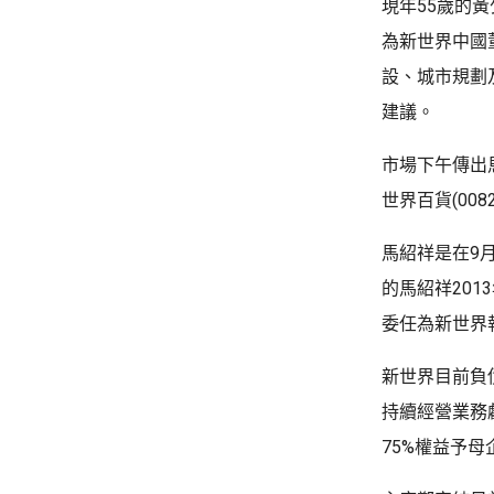
現年55歲的黃
為新世界中國
設、城市規劃
建議。
市場下午傳出
世界百貨(008
馬紹祥是在9
的馬紹祥20
委任為新世界
新世界目前負債
持續經營業務虧
75%權益予