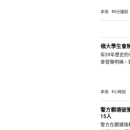
室及105室
高達2米，包
本地
40分鐘前
膠板等。在未
部門調查專組
能是意外事故
火地點的可燃
火勢蔓延影響，
有59年歷史
會發聲明稱，
步；惟近年校
各種因素下，作出
生會外務副會
承認學生會，
本地
4小時前
務，舉例舉辦
拒絕租借，發
警方觀塘破
生會完全失去運作空間。
15人
生會相繼解散，
警方在觀塘瑞