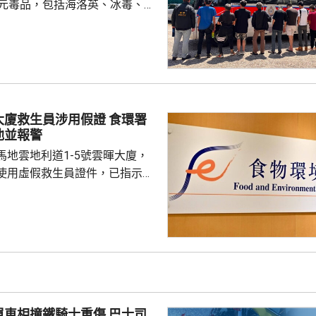
萬元毒品，包括海洛英、冰毒、含
酯的煙彈，以及一批吸毒工具。
5人。其中一名43歲女子，涉嫌經
危險藥物，另外13男1女，年齡
5歲，涉嫌服食或注射危險藥物被
救生員涉用假證 食環署
池並報警
馬地雲地利道1-5號雲暉大廈，
使用虛假救生員證件，已指示泳
亦已報警及通報物業管理業監管
到核實結果，發現一名昨日在屋
救生員，證件資料與總會紀錄不
池的當值救生員資格存疑，亦懷
供足夠合資格救生員，會考慮向
署表示，今年至頭
相撞鐵騎士重傷 巴士司
00個持牌私人...