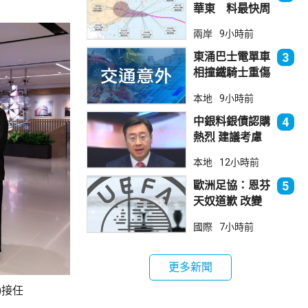
華東 料最快周
日登陸浙閩
兩岸
9小時前
東涌巴士電單車
3
相撞鐵騎士重傷
巴士司機涉危駕
本地
9小時前
被捕
中銀料銀債認購
4
熱烈 建議考慮
認購20至30手
本地
12小時前
歐洲足協：恩芬
5
天奴道歉 改變
不了抵制世界盃
國際
7小時前
立場
更多新聞
)接任