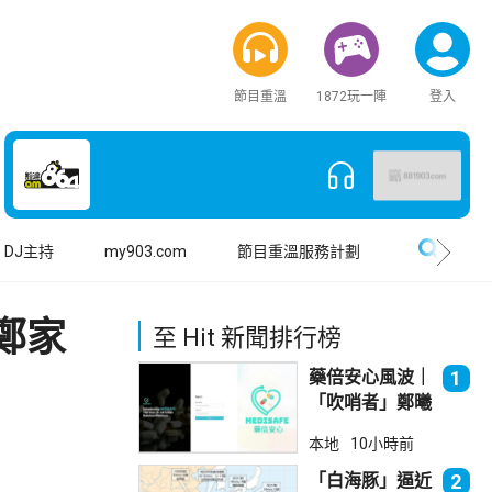
節目重溫
1872玩一陣
登入
搜尋
DJ主持
my903.com
節目重溫服務計劃
鄭家
至 Hit 新聞排行榜
藥倍安心風波｜
1
「吹哨者」鄭曦
琳踢保 警：仍
本地
10小時前
進行刑事調查
「白海豚」逼近
2