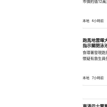
巿價約值12
有液態依托咪
行動中拘捕1
營毒窟及販運
本地
4小時前
介乎26至7
捕。
跑馬地雲暉大廈
指示關閉泳
食環署發現跑
懷疑有救生員
池立即關閉，
局。 食環署昨向香港拯溺總會核實一批救生員
資料，今日收
本地
7小時前
苑泳池當值的
符。考慮到泳
疑未按法例提
泳池持牌人提出檢控。 食環
東涌巴士電單車
上月底，對逾14