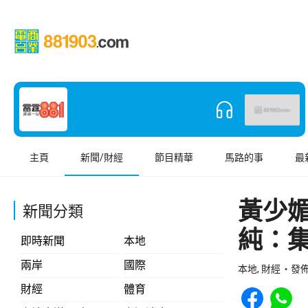
主頁
新聞/財經
節目精華
馬路的事
最
黃少媚
新聞分類
純：
即時新聞
本地
兩岸
國際
本地, 財經
發佈 
Share to Face
Share t
財經
體育