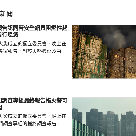
新聞
報告認同若安全網具阻燃性起
自行熄滅
火災成立的獨立委員會，晚上在
專家報告，對於火勢蔓延及由此
況，報告認同如果宏福苑使用的
具備阻燃性能，起初的火勢或者
從而避免火勢蔓延，受波及的建
減少。專家報告又指，遮蓋窗戶
接導致窗戶失效及火勢橫向蔓
門調查專組最終報告指火警可
攝氏340至370度。沒有使用
起
溫度則維持在100度...
火災成立的獨立委員會，晚上在
門調查專組的最終調查報告，指
，推斷起火地點位於宏昌閣104