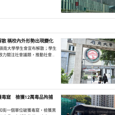
外的平台。有關地點堆積的殘留物
括安全網，以及遮蓋窗戶的發泡
發現其他起火源頭的情況下，跨
得出結論，認為今次火災極有可
，起因可能是點燃的煙蒂燒著起
物料。現場並發現兩個煙蒂。 受
嶺大學生會解散 稱校內外形勢出現變化
宏福苑共有924個...
的嶺南大學學生會宣布解散；學生
致力關注社會議題，推動社會進
園內外形勢都出現變化，在平衡
解散的艱難決定。 前嶺大學
長賴卓賢表示，校方去年起拒絕
導致學生會無法在校內提供服
迎新活動時，校內外多個場地均
放刊物時亦遭校方沒收，形容學
獲毒窟 檢獲12萬毒品拘捕
 對於近年多間院校學
他認為是學界以至...
和街一個單位破獲毒窟，檢獲黑