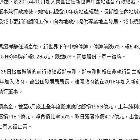
少媚，於2015年10月加入集團出任新世界中國地產副行政總裁，2
董事兼行政總裁。她擁有超過20年房地產經驗，長期擔任內地城
及城市更新的顧問工作，向內地政府提供專業地產發展、城市規
馬紹祥辭任消息後，新世界下午中途停牌，停牌前跌6%，報6.4
25.HK)停牌前報0.285元，跌逾6%。兩隻股份下周一復牌。
月26日接替辭職的前行政總裁鄭志剛，鄭志剛則轉任非執行副主
13年加入政府，曾出任發展局局長，離開政府後在2018年加入新
執行董事。
高企，截至6月底止全年度股東應佔虧損196.8億元，上年純利5
損118.1億元，淨負債比率55%。昨日落實作價4.17億元，出
母企周大福企業。