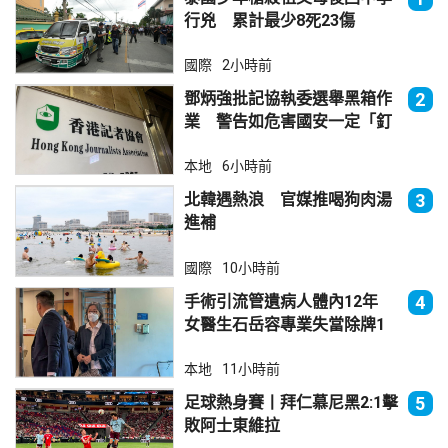
行兇 累計最少8死23傷
國際
2小時前
鄧炳強批記協執委選舉黑箱作
2
業 警告如危害國安一定「釘
死你」
本地
6小時前
北韓遇熱浪 官媒推喝狗肉湯
3
進補
國際
10小時前
手術引流管遺病人體內12年
4
女醫生石岳容專業失當除牌1
個月
本地
11小時前
足球熱身賽丨拜仁慕尼黑2:1擊
5
敗阿士東維拉