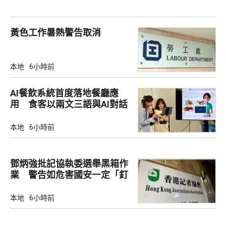
黃色工作暑熱警告取消
本地
6小時前
AI餐飲系統首度落地餐廳應
用 食客以兩文三語與AI對話
點餐
本地
6小時前
鄧炳強批記協執委選舉黑箱作
業 警告如危害國安一定「釘
死你」
本地
6小時前