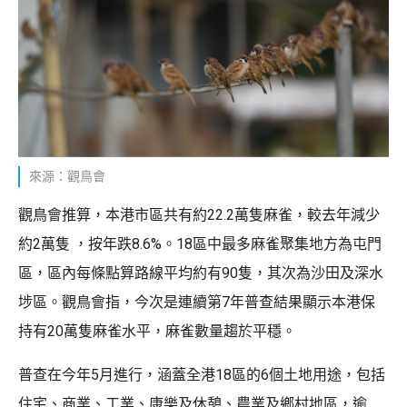
來源：觀鳥會
觀鳥會推算，本港市區共有約22.2萬隻麻雀，較去年減少
約2萬隻 ，按年跌8.6%。18區中最多麻雀聚集地方為屯門
區，區內每條點算路線平均約有90隻，其次為沙田及深水
埗區。觀鳥會指，今次是連續第7年普查結果顯示本港保
持有20萬隻麻雀水平，麻雀數量趨於平穩。
普查在今年5月進行，涵蓋全港18區的6個土地用途，包括
住宅、商業、工業、康樂及休憩、農業及鄉村地區，逾