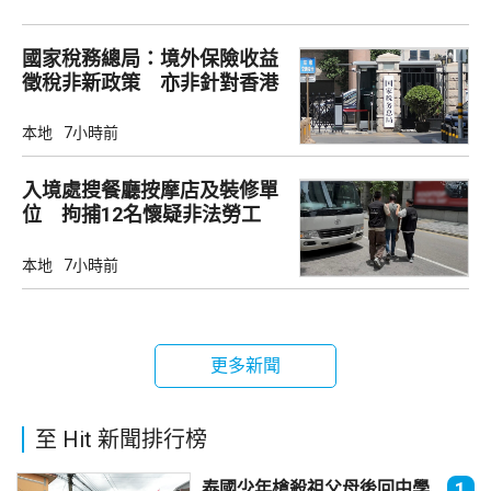
國家稅務總局：境外保險收益
徵稅非新政策 亦非針對香港
市場
本地
7小時前
入境處搜餐廳按摩店及裝修單
位 拘捕12名懷疑非法勞工
本地
7小時前
更多新聞
至 Hit 新聞排行榜
泰國少年槍殺祖父母後回中學
1