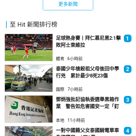
更多新聞
至 Hit 新聞排行榜
足球熱身賽丨拜仁慕尼黑2:1擊
1
敗阿士東維拉
體育
6小時前
泰國少年槍殺祖父母後回中學
2
行兇 累計最少8死23傷
國際
7小時前
鄧炳強批記協執委選舉黑箱作
3
業 警告如危害國安一定「釘
死你」
本地
11小時前
一對中國籍父女泰國騎電單車
4