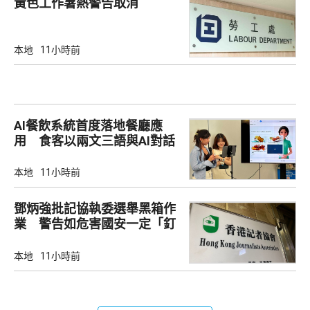
黃色工作暑熱警告取消
本地
11小時前
AI餐飲系統首度落地餐廳應
用 食客以兩文三語與AI對話
點餐
本地
11小時前
鄧炳強批記協執委選舉黑箱作
業 警告如危害國安一定「釘
死你」
本地
11小時前