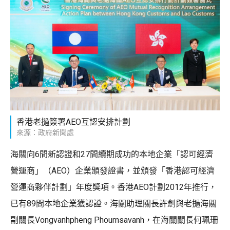
香港老撾簽署AEO互認安排計劃
來源：政府新聞處
海關向6間新認證和27間續期成功的本地企業「認可經濟
營運商」（AEO）企業頒發證書，並頒發「香港認可經濟
營運商夥伴計劃」年度獎項。香港AEO計劃2012年推行，
已有89間本地企業獲認證。海關助理關長許劍與老撾海關
副關長Vongvanhpheng Phoumsavanh，在海關關長何珮珊