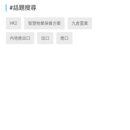
#話題搜尋
HK2
智慧物業保養方案
九倉置業
內地進出口
出口
進口