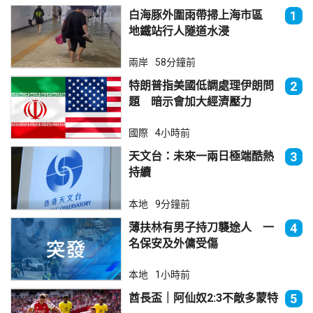
白海豚外圍雨帶掃上海市區
1
地鐵站行人隧道水浸
兩岸
58分鐘前
特朗普指美國低調處理伊朗問
2
題 暗示會加大經濟壓力
國際
4小時前
天文台：未來一兩日極端酷熱
3
持續
本地
9分鐘前
薄扶林有男子持刀襲途人 一
4
名保安及外傭受傷
本地
1小時前
酋長盃｜阿仙奴2:3不敵多蒙特
5