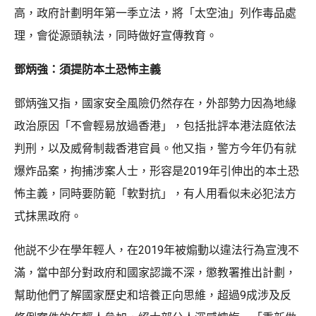
高，政府計劃明年第一季立法，將「太空油」列作毒品處
理，會從源頭執法，同時做好宣傳教育。
鄧炳強：須提防本土恐怖主義
鄧炳強又指，國家安全風險仍然存在，外部勢力因為地緣
政治原因「不會輕易放過香港」，包括批評本港法庭依法
判刑，以及威脅制裁香港官員。他又指，警方今年仍有就
爆炸品案，拘捕涉案人士，形容是2019年引伸出的本土恐
怖主義，同時要防範「軟對抗」，有人用看似未必犯法方
式抹黑政府。
他説不少在學年輕人，在2019年被煽動以違法行為宣洩不
滿，當中部分對政府和國家認識不深，懲教署推出計劃，
幫助他們了解國家歷史和培養正向思維，超過9成涉及反