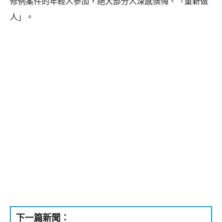
修例案件的年輕人參加，絕大部分人深感懊悔、「重新做
人」。
下一篇新聞：