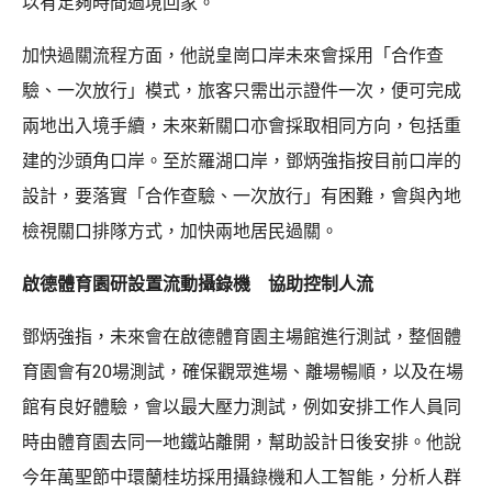
以有足夠時間過境回家。
加快過關流程方面，他説皇崗口岸未來會採用「合作查
驗、一次放行」模式，旅客只需出示證件一次，便可完成
兩地出入境手續，未來新關口亦會採取相同方向，包括重
建的沙頭角口岸。至於羅湖口岸，鄧炳強指按目前口岸的
設計，要落實「合作查驗、一次放行」有困難，會與內地
檢視關口排隊方式，加快兩地居民過關。
啟德體育園研設置流動攝錄機 協助控制人流
鄧炳強指，未來會在啟德體育園主場館進行測試，整個體
育園會有20場測試，確保觀眾進場、離場暢順，以及在場
館有良好體驗，會以最大壓力測試，例如安排工作人員同
時由體育園去同一地鐵站離開，幫助設計日後安排。他說
今年萬聖節中環蘭桂坊採用攝錄機和人工智能，分析人群