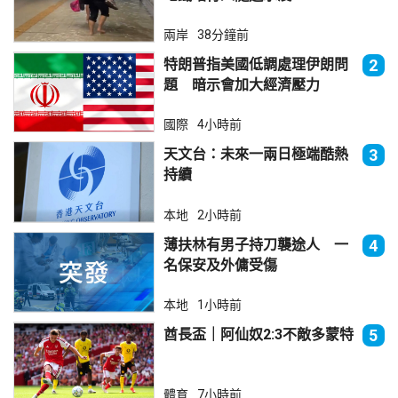
兩岸
38分鐘前
特朗普指美國低調處理伊朗問
2
題 暗示會加大經濟壓力
國際
4小時前
天文台：未來一兩日極端酷熱
3
持續
本地
2小時前
薄扶林有男子持刀襲途人 一
4
名保安及外傭受傷
本地
1小時前
酋長盃｜阿仙奴2:3不敵多蒙特
5
體育
7小時前