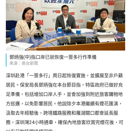
鄧炳強(中)指口岸已就恢復一簽多行作準備
來源：商台新聞
深圳赴港「一簽多行」周日起恢復實施，並擴展至非戶籍
居民。保安局長鄧炳強在本台節目指，特區政府已做好充
足準備，包括增加口岸人手，並會加強到附近旅客購物地
方巡邏，以免影響居民。他說除夕本港繼續有煙花匯演，
汲取去年經驗後，跨境鐵路服務和羅湖關口都會延長服
務，深圳灣24小時通車，確保內地旅客欣賞完煙花後，可