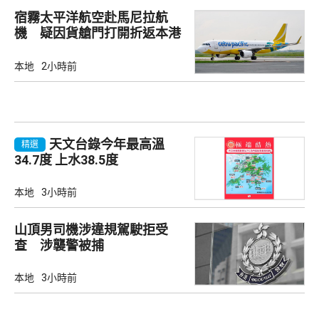
宿霧太平洋航空赴馬尼拉航
機 疑因貨艙門打開折返本港
本地
2小時前
天文台錄今年最高溫
精選
34.7度 上水38.5度
本地
3小時前
山頂男司機涉違規駕駛拒受
查 涉襲警被捕
本地
3小時前