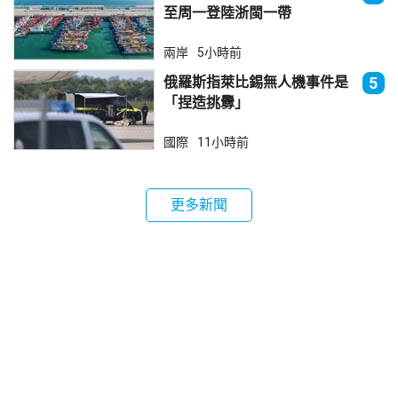
至周一登陸浙閩一帶
兩岸
5小時前
俄羅斯指萊比錫無人機事件是
5
「捏造挑釁」
國際
11小時前
更多新聞