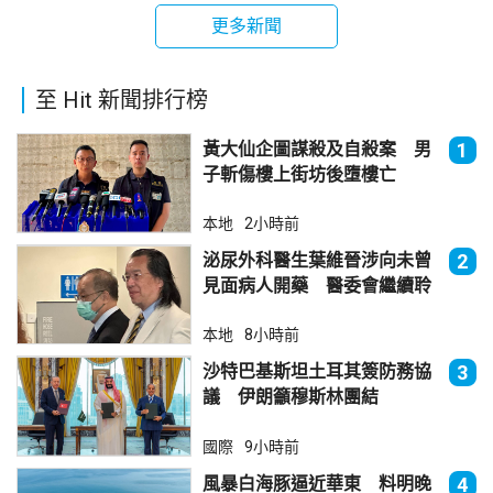
更多新聞
至 Hit 新聞排行榜
黃大仙企圖謀殺及自殺案 男
1
子斬傷樓上街坊後墮樓亡
本地
2小時前
泌尿外科醫生葉維晉涉向未曾
2
見面病人開藥 醫委會繼續聆
訊
本地
8小時前
沙特巴基斯坦土耳其簽防務協
3
議 伊朗籲穆斯林團結
國際
9小時前
風暴白海豚逼近華東 料明晚
4