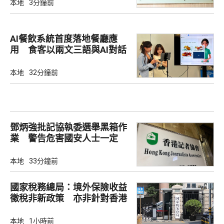
本地
3分鐘前
AI餐飲系統首度落地餐廳應
用 食客以兩文三語與AI對話
點餐
本地
32分鐘前
鄧炳強批記協執委選舉黑箱作
業 警告危害國安人士一定
「釘死你」
本地
33分鐘前
國家稅務總局：境外保險收益
徵稅非新政策 亦非針對香港
市場
本地
1小時前