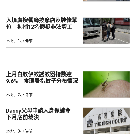
入境處搜餐廳按摩店及裝修單
位 拘捕12名懷疑非法勞工
本地
1小時前
上月白紋伊蚊誘蚊器指數達
9.6% 食環署指蚊子分布情況
廣泛
本地
2小時前
Danny父母申請人身保護令
下月底前裁決
本地
3小時前