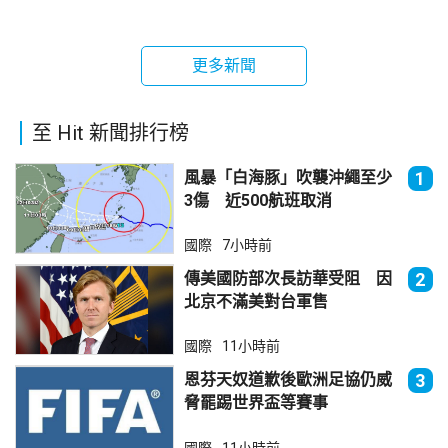
更多新聞
至 Hit 新聞排行榜
風暴「白海豚」吹襲沖繩至少
1
3傷 近500航班取消
國際
7小時前
傳美國防部次長訪華受阻 因
2
北京不滿美對台軍售
國際
11小時前
恩芬天奴道歉後歐洲足協仍威
3
脅罷踢世界盃等賽事
國際
11小時前