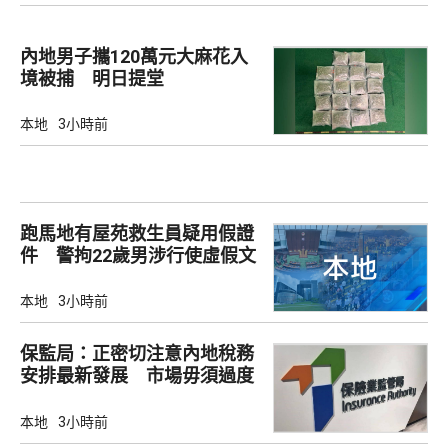
內地男子攜120萬元大麻花入
境被捕 明日提堂
本地
3小時前
跑馬地有屋苑救生員疑用假證
件 警拘22歲男涉行使虛假文
書
本地
3小時前
保監局：正密切注意內地稅務
安排最新發展 市場毋須過度
解讀
本地
3小時前