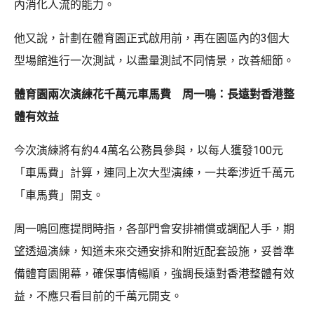
內消化人流的能力。
他又說，計劃在體育園正式啟用前，再在園區內的3個大
型場館進行一次測試，以盡量測試不同情景，改善細節。
體育園兩次演練花千萬元車馬
費 周一鳴：長遠對香港整
體有效益
今次演練將有約4.4萬名公務員參與，以每人獲發100元
「車馬費」計算，連同上次大型演練，一共牽涉近千萬元
「車馬費」開支。
周一鳴回應提問時指，各部門會安排補償或調配人手，期
望透過演練，知道未來交通安排和附近配套設施，妥善準
備體育園開幕，確保事情暢順，強調長遠對香港整體有效
益，不應只看目前的千萬元開支。