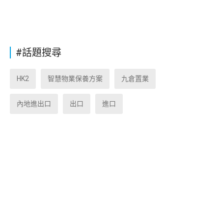
#話題搜尋
HK2
智慧物業保養方案
九倉置業
內地進出口
出口
進口