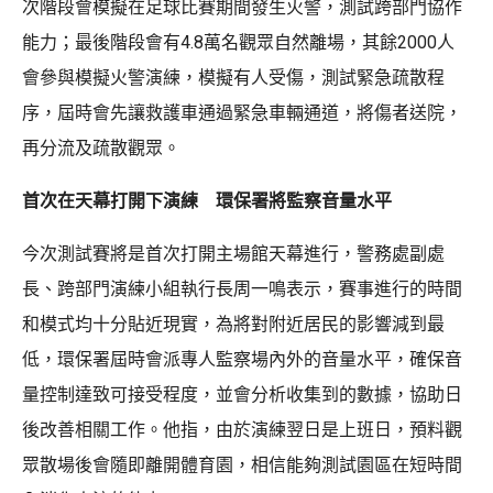
次階段會模擬在足球比賽期間發生火警，測試跨部門協作
能力；最後階段會有4.8萬名觀眾自然離場，其餘2000人
會參與模擬火警演練，模擬有人受傷，測試緊急疏散程
序，屆時會先讓救護車通過緊急車輛通道，將傷者送院，
再分流及疏散觀眾。
首次在天幕打開下演練 環保署將監察音量水平
今次測試賽將是首次打開主場館天幕進行，警務處副處
長、跨部門演練小組執行長周一鳴表示，賽事進行的時間
和模式均十分貼近現實，為將對附近居民的影響減到最
低，環保署屆時會派專人監察場內外的音量水平，確保音
量控制達致可接受程度，並會分析收集到的數據，協助日
後改善相關工作。他指，由於演練翌日是上班日，預料觀
眾散場後會隨即離開體育園，相信能夠測試園區在短時間