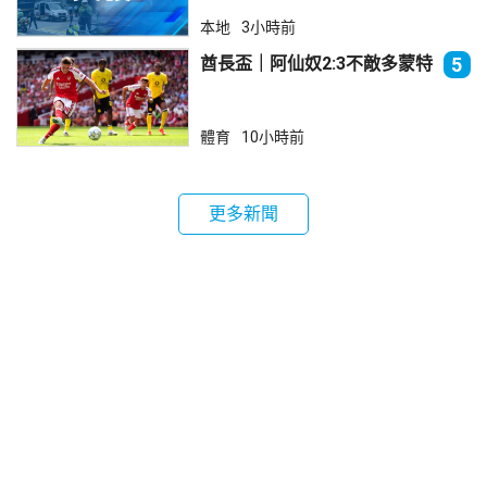
本地
3小時前
酋長盃｜阿仙奴2:3不敵多蒙特
5
體育
10小時前
更多新聞