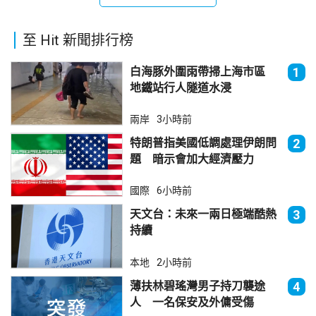
至 Hit 新聞排行榜
白海豚外圍雨帶掃上海市區
1
地鐵站行人隧道水浸
兩岸
3小時前
特朗普指美國低調處理伊朗問
2
題 暗示會加大經濟壓力
國際
6小時前
天文台：未來一兩日極端酷熱
3
持續
本地
2小時前
薄扶林碧瑤灣男子持刀襲途
4
人 一名保安及外傭受傷