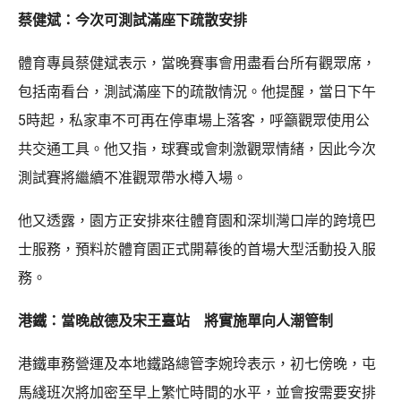
蔡健斌：今次可測試滿座下疏散安排
體育專員蔡健斌表示，當晚賽事會用盡看台所有觀眾席，
包括南看台，測試滿座下的疏散情況。他提醒，當日下午
5時起，私家車不可再在停車場上落客，呼籲觀眾使用公
共交通工具。他又指，球賽或會刺激觀眾情緒，因此今次
測試賽將繼續不准觀眾帶水樽入場。
他又透露，園方正安排來往體育園和深圳灣口岸的跨境巴
士服務，預料於體育園正式開幕後的首場大型活動投入服
務。
港鐵：當晚啟德及宋王臺站 將實施單向人潮管制
港鐵車務營運及本地鐵路總管李婉玲表示，初七傍晚，屯
馬綫班次將加密至早上繁忙時間的水平，並會按需要安排