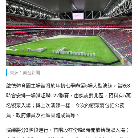
來源：商台新聞
啟德體育園主場館將於年初七舉辦第5場大型演練，當晚8
時會安排一場港超聯U22聯賽，由傑志對北區，預料有5萬
名觀眾入場；與上次演練一樣，今次的觀眾將包括公務
員、政府僱員及社區團體成員等。
演練將分3階段進行，首階段在傍晚6時開放給觀眾入場；