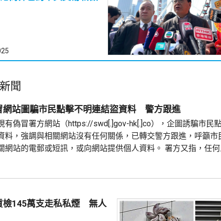
025
新聞
冒網站圖騙市民點擊不明連結盜資料 警方跟進
偽冒署方網站（https://swd[.]gov-hk[.]co），企圖誘騙市
資料，強調與相關網站沒有任何關係，已轉交警方跟進，呼籲市
關網站的電郵或短訊，或向網站提供個人資料。 署方又指，任何
與警方聯絡；如有查詢，可致電社署熱線2343 2255。
檢145萬支走私私煙 無人