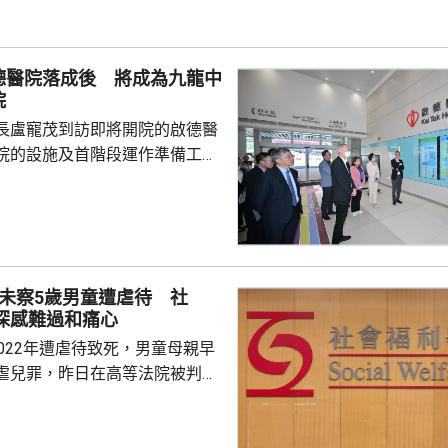
站大致維持有序。
德醫院落成後 將成為九龍中
院
長盧寵茂到訪即將開院的啟德醫
院的設施及首階段運作準備工
，啟德醫院將取代伊利沙伯醫
中聯網的龍頭醫院，服務範圍覆
龍城、黃大仙及觀塘，覆蓋超過
，未來將成為九龍區的醫療樞紐，
院的整體布局。 醫院會分兩
訪未察5歲男童遭虐待 社
，首階段於10月展開，第二階段
深感難過和痛心
度符合預期，預計於2028年投
022年遭虐待致死，男童母親早
，啟德醫院總建築樓...
虐兒罪，昨日在高等法院被判監
李素蘭判刑時指，男童死時只剩皮
曾有社工三次上門家訪，包括在