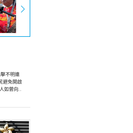
民點擊不明連
民避免開啟
人如曾向網