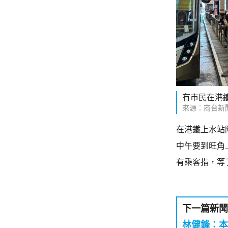
有市民在港
來源：商台新
在港鐵上水站
中午要到旺角
有乘客指，等
下一篇新聞
林健鋒：本