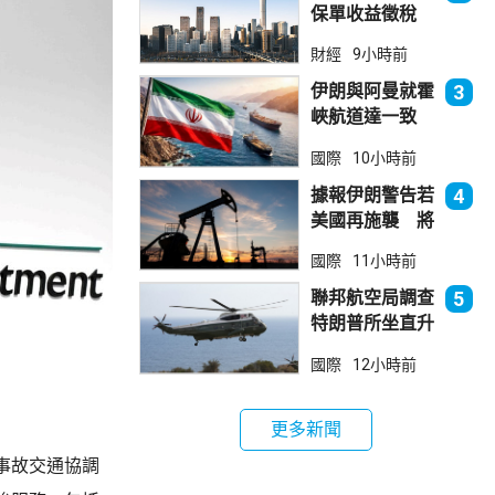
保單收益徵稅
20% 保誠滙控
財經
9小時前
倫敦股價急跌
伊朗與阿曼就霍
3
峽航道達一致
大部分經伊朗領
國際
10小時前
海
據報伊朗警告若
4
美國再施襲 將
攻擊波斯灣地區
國際
11小時前
能源設施
聯邦航空局調查
5
特朗普所坐直升
機遭遇的飛行安
國際
12小時前
全事件
更多新聞
事故交通協調