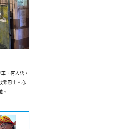
等車，有人話，
改乘巴士。亦
地。