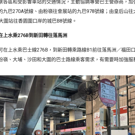
察各區和受影響車站的交通情況，主動協調專營巴士營辦商，加
的九巴270A號線、由粉嶺往會展站的九巴978號線；由皇后山
由大圍站往香園圍口岸的城巴B8號線。
在上水乘276B到新田轉往落馬洲
可在上水乘巴士線276B，到新田轉乘路線B1前往落馬洲／福田
粉嶺、大埔、沙田和大圍的巴士路線乘客需求，有需要時加強服