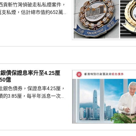
西貢斬竹灣偵破走私私煙案件，
萬支私煙，估計總市值約652萬
479萬元，未有人被捕。 兩個
在斬竹灣附近岸邊，發現2艘沒
的快艇，數名男子正將貨物從快
貨車。人員隨即行動，涉案男子
，逃離香港東面水域，往內地方
銀債保證息率升至4.25厘
50億
銀色債券，保證息率4.25厘，
的3.85厘，每半年派息一次。
0億元，每手1萬元，年期3年。
金額100萬元，即最多獲配發
本月21日至9月4日接受認購。政
反應，將目標發行額上調至最多