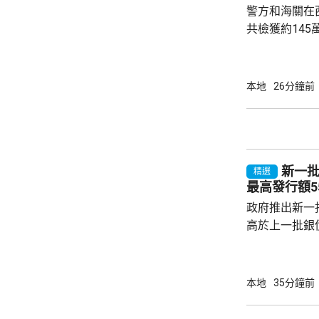
警方和海關在
共檢獲約145
元，應課稅值約
部門人員凌晨
有亮起航行燈
本地
26分鐘前
艇搬到岸上的
立即登上快艇
向駛走。
新一批
精選
最高發行額5
政府推出新一批
高於上一批銀債
目標發行額50
每人最高配發
100手債券，
本地
35分鐘前
府可視乎認購
550億元。 陳茂波：新一批銀債資金 用於工