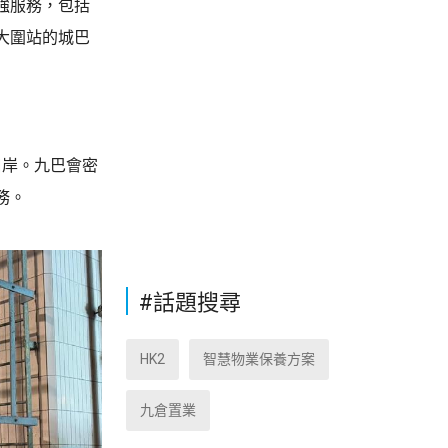
強服務，包括
往大圍站的城巴
口岸。九巴會密
務。
#話題搜尋
HK2
智慧物業保養方案
九倉置業