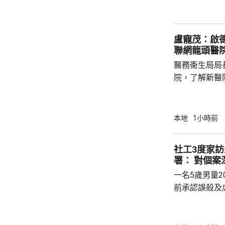
修復，期間車
盧寵茂：啟
聯網龍頭醫
醫務衞生局局
院，了解新醫
作。盧寵茂說
院，成為九龍
蓋油尖旺、九
本地
1小時前
180萬人口
改善九龍區公立醫
社工3度家
階段投入服務
署： 對個案
3座大樓工程進
一名5歲男童2
入服務。政府指
前承認誤殺及
22年。法官
包骨，亦提到