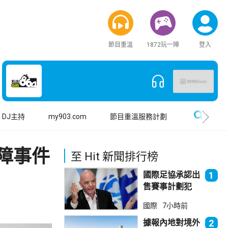
節目重溫
1872玩一陣
登入
搜尋
DJ主持
my903.com
節目重溫服務計劃
障事件
至 Hit 新聞排行榜
國際足協承認出
1
售賽事計劃犯
錯 惟仍全力支
國際
7小時前
持恩芬天奴
據報內地對境外
2