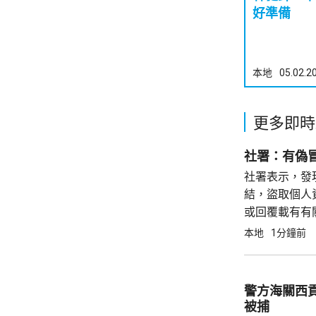
好準備
本地
05.02.2
更多即時
社署：有偽
社署表示，發現有
結，盜取個人
或回覆載有有
站提供資料，應
本地
1分鐘前
警方海關西貢
被捕