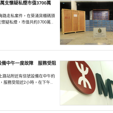
0萬支懷疑私煙市值3700萬
銀色債券，為長者提供一個安
海路走私案件，在葵涌貨櫃碼頭
..
支懷疑私煙，市值共約3700萬
萬元。 關員上周日在碼
新加坡抵港、報稱載有封閉式救
40呎貨櫃，發現約534萬支懷
一名51歲本地男子，隨即展開監
再拘捕一名68歲本地男子。海關
個由南韓仁川抵港、報稱載有牙
設備中午一度故障 服務受阻
40呎貨櫃，發現約278萬支懷
4...
上路站附近有信號設備在中午約
障，服務受阻近2小時，在下午約
 信號設備故障期間，
路站之間一度要單軌雙向行車，
期間來往紅磡至屯門站行車一度
30分鐘。在港鐵派員到場處理和