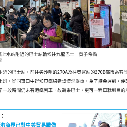
鐵上水站附近的巴士站輪候往九龍巴士 黃子希攝
聞
附近的巴士站，前往尖沙咀的270A及往奧運站的270B都市乘客
上班，從同事口中得知東鐵線延誤情況嚴重，為了避免遲到，便
了一段時間仍未有港鐵列車，故轉乘巴士，更可一程車就到目的
：
港商界已對中美貿易戰做