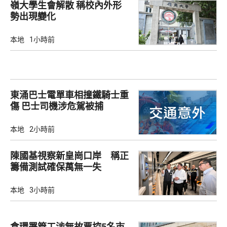
嶺大學生會解散 稱校內外形
勢出現變化
本地
1小時前
東涌巴士電單車相撞鐵騎士重
傷 巴士司機涉危駕被捕
本地
2小時前
陳國基視察新皇崗口岸 稱正
籌備測試確保萬無一失
本地
3小時前
食環署管工涉無故票控5名市