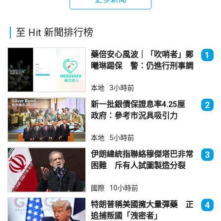
至 Hit 新聞排行榜
藥倍安心風波｜「吹哨者」鄭
1
曦琳踢保 警：仍進行刑事調
查
本地
3小時前
新一批銀債保證息率4.25厘
2
政府：參考市況具吸引力
本地
5小時前
伊朗總統指聯絡穆傑塔巴非常
3
困難 斥有人試圖製造分裂
國際
10小時前
特朗普稱美國擁大量彈藥 正
4
追捕叛國「洩密者」