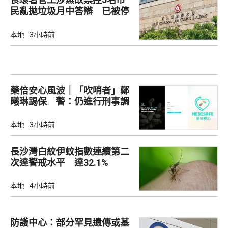
民亂拋垃圾月中答辯 已被停
職
本地
3小時前
藥倍安心風波｜「吹哨者」鄭
曦琳踢保 警：仍進行刑事調
查
本地
3小時前
長沙灣白紋伊蚊指數連續第二
次達警戒水平 達32.1%
本地
4小時前
防護中心：部分罕見遺傳或基