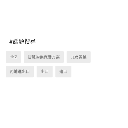
#話題搜尋
HK2
智慧物業保養方案
九倉置業
內地進出口
出口
進口