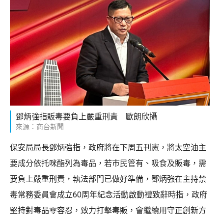
鄧炳強指販毒要負上嚴重刑責 歐朗欣攝
來源：商台新聞
保安局局長鄧炳強指，政府將在下周五刊憲，將太空油主
要成分依托咪酯列為毒品，若巿民管有、吸食及販毒，需
要負上嚴重刑責，執法部門已做好準備，鄧炳強在主持禁
毒常務委員會成立60周年紀念活動啟動禮致辭時指，政府
堅持對毒品零容忍，致力打擊毒販，會繼續用守正創新方