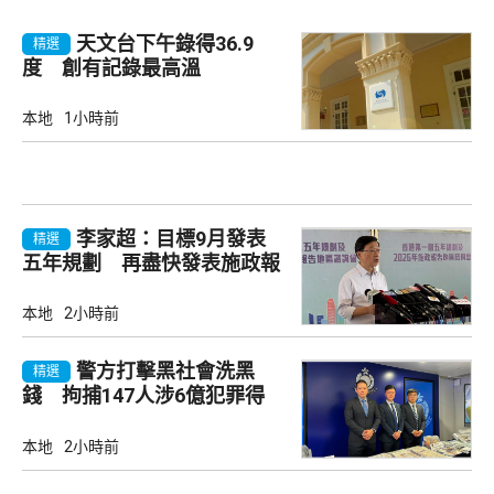
天文台下午錄得36.9
精選
度 創有記錄最高溫
本地
1小時前
李家超：目標9月發表
精選
五年規劃 再盡快發表施政報
告
本地
2小時前
警方打擊黑社會洗黑
精選
錢 拘捕147人涉6億犯罪得
益
本地
2小時前