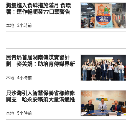
狗隻進入食肆措施滿月 食環
署：運作暢順發77口頭警告
本地
3小時前
民青局首屆湖南傳媒實習計
劃 麥美娟：助培育傳媒界新
生代
本地
4小時前
貝沙灣引入智慧保養省卻維修
開支 哈永安稱須大量溝通推
動
本地
5小時前