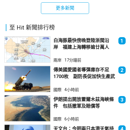
更多新聞
至 Hit 新聞排行榜
白海豚最快傍晚登陸浙閩沿
1
岸 福建上海轉移逾廿萬人
兩岸
17分鐘前
傳美國愛國者導彈庫存不足
2
1700枚 副防長促加快生產武
器
國際
4小時前
伊朗提出開放霍爾木茲海峽條
3
件 包括撤軍及賠償等
國際
6小時前
天文台：今明兩日本港天氣持
4