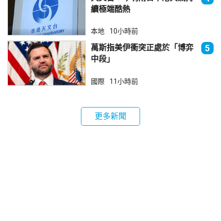
續極端酷熱
本地
10小時前
萬斯指美伊衝突正處於「博弈
5
中段」
國際
11小時前
更多新聞