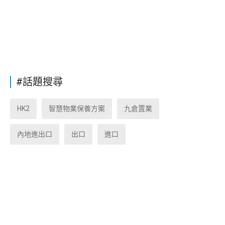
#話題搜尋
HK2
智慧物業保養方案
九倉置業
內地進出口
出口
進口