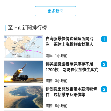
更多新聞
至 Hit 新聞排行榜
白海豚最快傍晚登陸浙閩沿
1
岸 福建上海轉移逾廿萬人
兩岸
1小時前
傳美國愛國者導彈庫存不足
2
1700枚 副防長促加快生產武
器
國際
3小時前
伊朗提出開放霍爾木茲海峽條
3
件 包括撤軍及賠償等
國際
5小時前