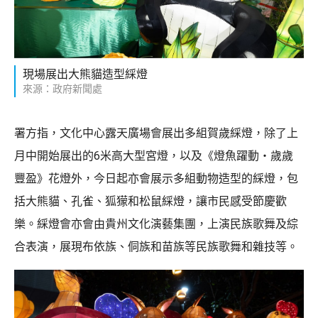
現場展出大熊貓造型綵燈
來源：政府新聞處
署方指，文化中心露天廣場會展出多組賀歲綵燈，除了上
月中開始展出的6米高大型宮燈，以及《燈魚躍動‧歲歲
豐盈》花燈外，今日起亦會展示多組動物造型的綵燈，包
括大熊貓、孔雀、狐獴和松鼠綵燈，讓市民感受節慶歡
樂。綵燈會亦會由貴州文化演藝集團，上演民族歌舞及綜
合表演，展現布依族、侗族和苗族等民族歌舞和雜技等。