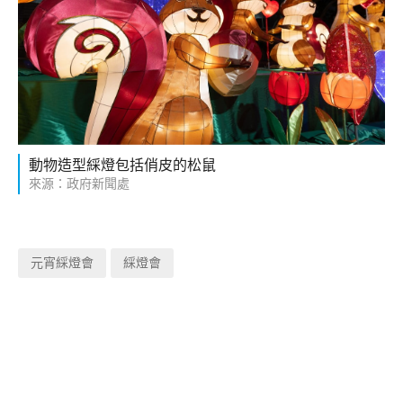
動物造型綵燈包括俏皮的松鼠
來源：政府新聞處
元宵綵燈會
綵燈會