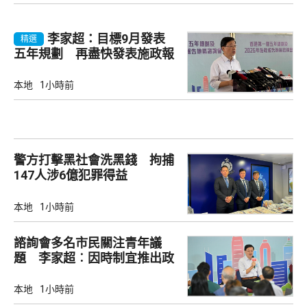
李家超：目標9月發表
精選
五年規劃 再盡快發表施政報
告
本地
1小時前
警方打擊黑社會洗黑錢 拘捕
147人涉6億犯罪得益
本地
1小時前
諮詢會多名市民關注青年議
題 李家超︰因時制宜推出政
策
本地
1小時前