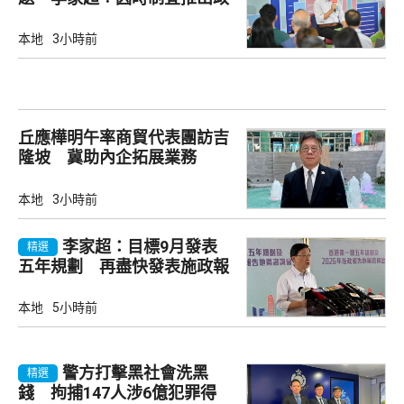
策
本地
3小時前
丘應樺明午率商貿代表團訪吉
隆坡 冀助內企拓展業務
本地
3小時前
李家超：目標9月發表
精選
五年規劃 再盡快發表施政報
告
本地
5小時前
警方打擊黑社會洗黑
精選
錢 拘捕147人涉6億犯罪得