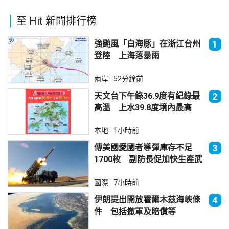
至 Hit 新聞排行榜
強颱風「白海豚」在浙江台州
1
登陸 上海落暴雨
兩岸
52分鐘前
天文台下午錄36.9度有紀錄最
2
高溫 上水39.8度境內最高
本地
1小時前
傳美國愛國者導彈庫存不足
3
1700枚 副防長促加快生產武
器
國際
7小時前
伊朗提出開放霍爾木茲海峽條
4
件 包括撤軍及賠償等