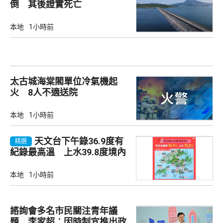
倒 其後證實死亡
本地
1小時前
太古城海棠閣單位冷氣機起
火 8人不適送院
本地
1小時前
天文台下午錄36.9度有
精選
紀錄最高溫 上水39.8度境內
最高
本地
1小時前
諮詢會多名市民關注青年議
題 李家超︰因時制宜推出政