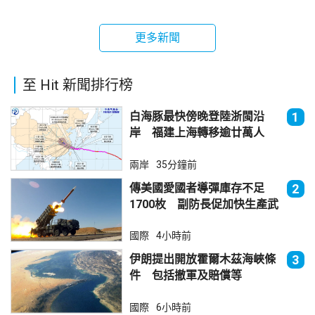
更多新聞
至 Hit 新聞排行榜
白海豚最快傍晚登陸浙閩沿
1
岸 福建上海轉移逾廿萬人
兩岸
35分鐘前
傳美國愛國者導彈庫存不足
2
1700枚 副防長促加快生產武
器
國際
4小時前
伊朗提出開放霍爾木茲海峽條
3
件 包括撤軍及賠償等
國際
6小時前