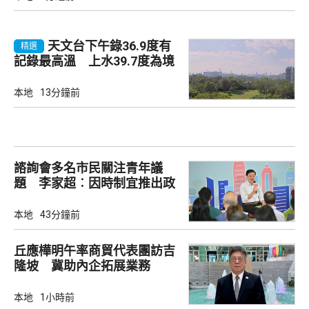
天文台下午錄36.9度有
精選
記錄最高溫 上水39.7度為境
內最高
本地
13分鐘前
諮詢會多名市民關注青年議
題 李家超︰因時制宜推出政
策
本地
43分鐘前
丘應樺明午率商貿代表團訪吉
隆坡 冀助內企拓展業務
本地
1小時前