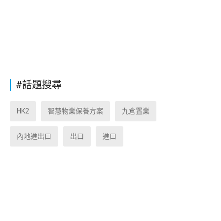
#話題搜尋
HK2
智慧物業保養方案
九倉置業
內地進出口
出口
進口