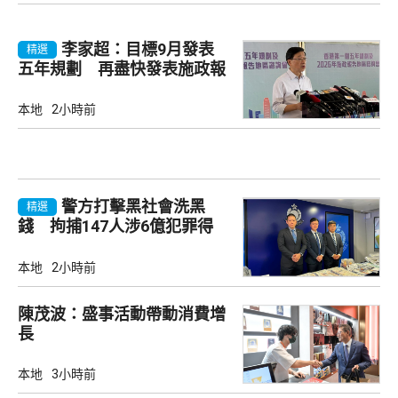
李家超：目標9月發表
精選
五年規劃 再盡快發表施政報
告
本地
2小時前
警方打擊黑社會洗黑
精選
錢 拘捕147人涉6億犯罪得
益
本地
2小時前
陳茂波：盛事活動帶動消費增
長
本地
3小時前