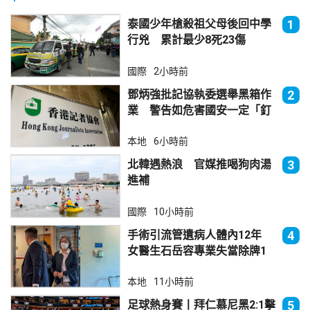
泰國少年槍殺祖父母後回中學
1
行兇 累計最少8死23傷
國際
2小時前
鄧炳強批記協執委選舉黑箱作
2
業 警告如危害國安一定「釘
死你」
本地
6小時前
北韓遇熱浪 官媒推喝狗肉湯
3
進補
國際
10小時前
手術引流管遺病人體內12年
4
女醫生石岳容專業失當除牌1
個月
本地
11小時前
足球熱身賽丨拜仁慕尼黑2:1擊
5