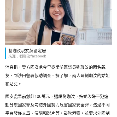
劉珈汶現於英國定居
來源：劉珈汶facebook
消息指，警方國安處今早邀請前區議員劉珈汶的兩名親
友，到沙田警署協助調查。據了解，兩人是劉珈汶的姑姐
和姑丈。
國安處早前懸紅100萬元，通緝劉珈汶，指她涉嫌干犯煽
動分裂國家罪及勾結外國勢力危害國家安全罪，透過不同
平台發佈文章、演講和影片等，鼓吹港獨，並要求外國制