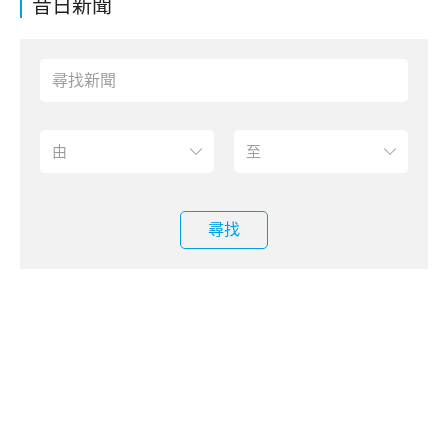
昔日新聞
尋找