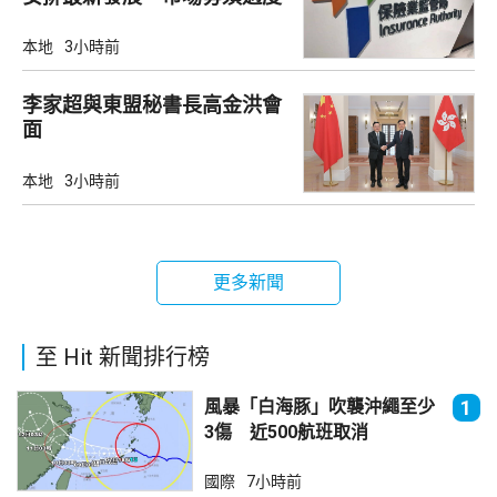
解讀
本地
3小時前
李家超與東盟秘書長高金洪會
面
本地
3小時前
更多新聞
至 Hit 新聞排行榜
風暴「白海豚」吹襲沖繩至少
1
3傷 近500航班取消
國際
7小時前