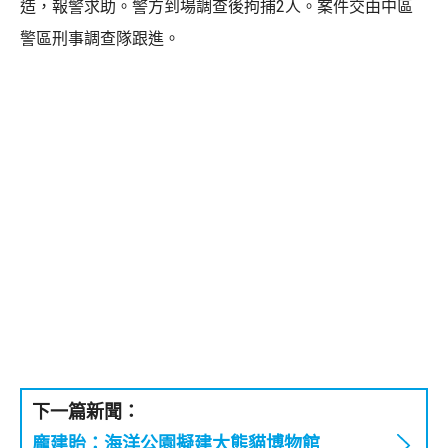
造，報警求助。警方到場調查後拘捕2人。案件交由中區
警區刑事調查隊跟進。
下一篇新聞：
龐建貽：海洋公園擬建大熊貓博物館