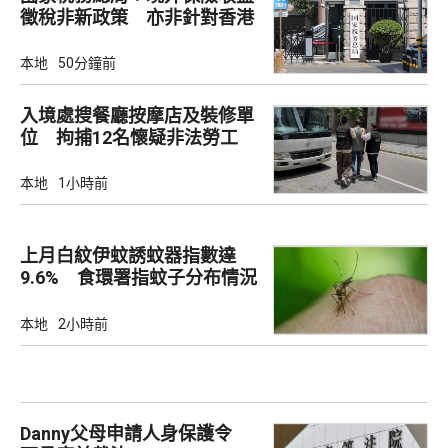
徵稅非新政策 亦非針對香港
市場
本地
50分鐘前
入境處搜餐廳按摩店及裝修單
位 拘捕12名懷疑非法勞工
本地
1小時前
上月白紋伊蚊誘蚊器指數達
9.6% 食環署指蚊子分布情況
廣泛
本地
2小時前
Danny父母申請人身保護令