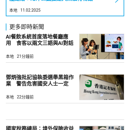
本地
11.02.2025
更多即時新聞
AI餐飲系統首度落地餐廳應
用 食客以兩文三語與AI對話
點餐
本地
21分鐘前
鄧炳強批記協執委選舉黑箱作
業 警告危害國安人士一定
「釘死你」
本地
22分鐘前
國家稅務總局：境外保險收益