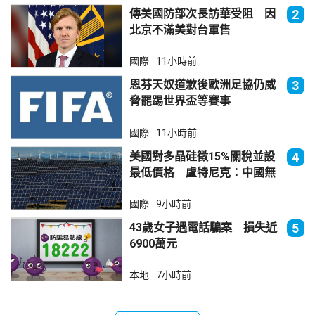
傳美國防部次長訪華受阻 因
2
北京不滿美對台軍售
國際
11小時前
恩芬天奴道歉後歐洲足協仍威
3
脅罷踢世界盃等賽事
國際
11小時前
美國對多晶硅徵15%關稅並設
4
最低價格 盧特尼克：中國無
法再傾銷
國際
9小時前
43歲女子遇電話騙案 損失近
5
6900萬元
本地
7小時前