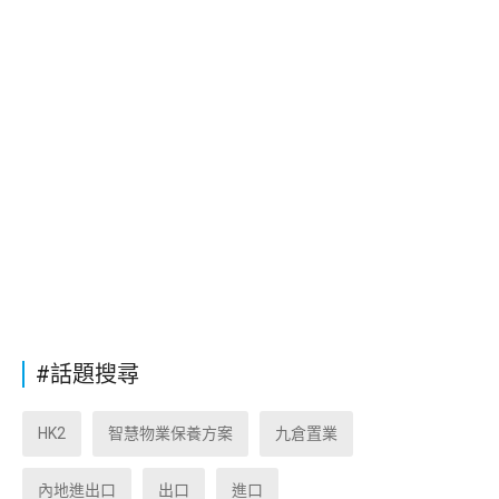
#話題搜尋
HK2
智慧物業保養方案
九倉置業
內地進出口
出口
進口