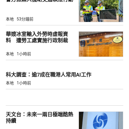
本地
53分鐘前
華嫂冰室輸入外勞時虛報資
料 遭勞工處實施行政制裁
本地
1小時前
科大調查：逾7成在職港人常用AI工作
本地
1小時前
天文台：未來一兩日極端酷熱
持續