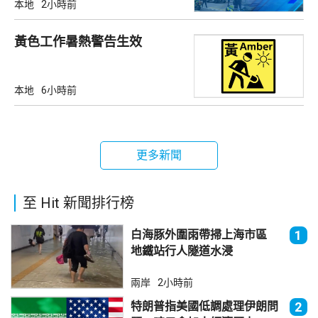
本地
2小時前
黃色工作暑熱警告生效
本地
6小時前
更多新聞
至 Hit 新聞排行榜
白海豚外圍雨帶掃上海市區
1
地鐵站行人隧道水浸
兩岸
2小時前
特朗普指美國低調處理伊朗問
2