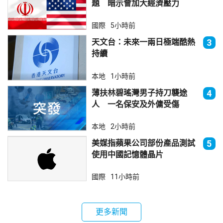
題 暗示會加大經濟壓力
國際
5小時前
天文台：未來一兩日極端酷熱
3
持續
本地
1小時前
薄扶林碧瑤灣男子持刀襲途
4
人 一名保安及外傭受傷
本地
2小時前
美媒指蘋果公司部份產品測試
5
使用中國記憶體晶片
國際
11小時前
更多新聞