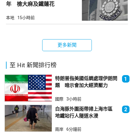
年 檢大麻及鐵蓮花
本地
15小時前
更多新聞
至 Hit 新聞排行榜
特朗普指美國低調處理伊朗問
1
題 暗示會加大經濟壓力
國際
3小時前
白海豚外圍雨帶掃上海市區
2
地鐵站行人隧道水浸
兩岸
6分鐘前