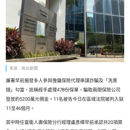
來源：商台新聞
廉署早前揭發多人參與傀儡保險代理串謀詐騙及「洗黑
錢」勾當，訛稱經手處理478份保單，騙取兩間保險公司
發放約5200萬元佣金。11名被告今日在區域法院被判入獄
11至46個月。
其中時任富衛人壽保險分行經理盧彥樺早前承認共20項罪