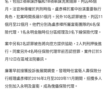
名，包括2項串謀詐騙和18項串謀洗黑錢罪，判囚46個
月。法官林偉權於判刑時指，盧彥樺於案中扮演重要執行
角色，犯案時間長達51個月。另外10名認罪被告，判囚11
個月至22個月。他們分別為盧彥樺所屬富衛團隊的6名保
險代理，1名永明金融時任分區經理及3名下線保險代理。
案中另有2名認罪被告將向控方提供協助，2人判刑押後進
行。同案另外4名時任保險代理早前否認控罪，案件訂於5
月12日在區域法院審訊。
廉署早前接獲投訴後展開調查，發現時任富衛人壽保險分
行經理盧彥樺於2016年2月至2020年11月期間，招攬多人
分別加入永明及富衛，成為傀儡保險代理。