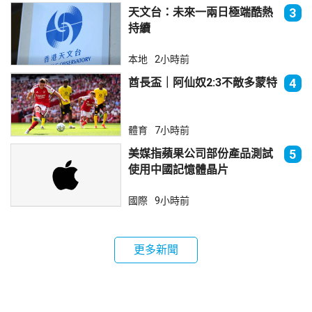
天文台：未來一兩日極端酷熱
3
持續
本地
2小時前
酋長盃｜阿仙奴2:3不敵多蒙特
4
體育
7小時前
美媒指蘋果公司部份產品測試
5
使用中國記憶體晶片
國際
9小時前
更多新聞