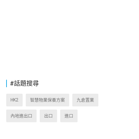
#話題搜尋
HK2
智慧物業保養方案
九倉置業
內地進出口
出口
進口