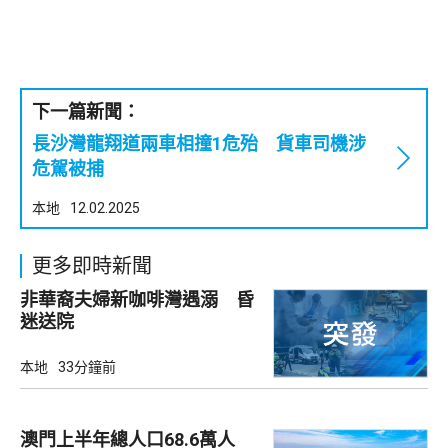
下一篇新聞：
長沙灣龍翔道兩車相撞1危殆 貨車司機涉
危駕被捕
本地
12.02.2025
更多即時新聞
非華裔夫婦新咖啡灣遇溺 昏
迷送院
本地
33分鐘前
澳門上半年總人口68.6萬人