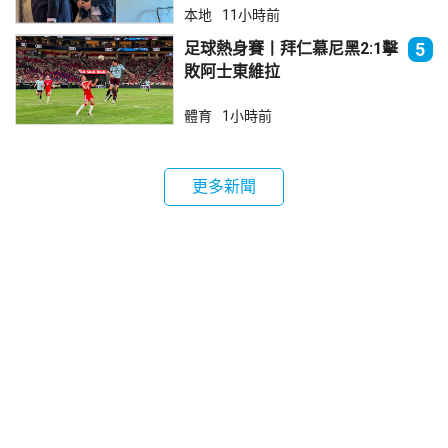
本地
11小時前
足球熱身賽丨拜仁慕尼黑2:1擊
5
敗阿士東維拉
體育
1小時前
更多新聞