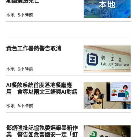
期間遇溺死亡
本地
5小時前
黃色工作暑熱警告取消
本地
6小時前
AI餐飲系統首度落地餐廳應
用 食客以兩文三語與AI對話
點餐
本地
6小時前
鄧炳強批記協執委選舉黑箱作
業 警告如危害國安一定「釘