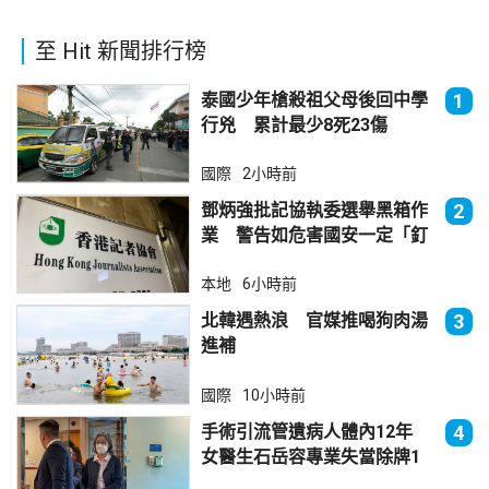
至 Hit 新聞排行榜
泰國少年槍殺祖父母後回中學
1
行兇 累計最少8死23傷
國際
2小時前
鄧炳強批記協執委選舉黑箱作
2
業 警告如危害國安一定「釘
死你」
本地
6小時前
北韓遇熱浪 官媒推喝狗肉湯
3
進補
國際
10小時前
手術引流管遺病人體內12年
4
女醫生石岳容專業失當除牌1
個月