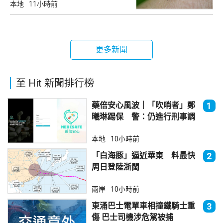
本地
11小時前
更多新聞
至 Hit 新聞排行榜
藥倍安心風波｜「吹哨者」鄭
1
曦琳踢保 警：仍進行刑事調
查
本地
10小時前
「白海豚」逼近華東 料最快
2
周日登陸浙閩
兩岸
10小時前
東涌巴士電單車相撞鐵騎士重
3
傷 巴士司機涉危駕被捕