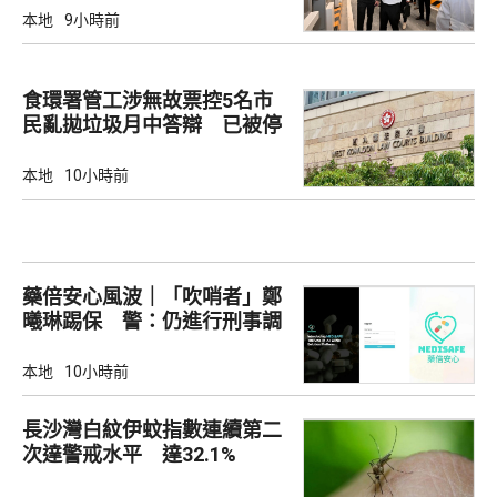
本地
9小時前
食環署管工涉無故票控5名市
民亂拋垃圾月中答辯 已被停
職
本地
10小時前
藥倍安心風波｜「吹哨者」鄭
曦琳踢保 警：仍進行刑事調
查
本地
10小時前
長沙灣白紋伊蚊指數連續第二
次達警戒水平 達32.1%