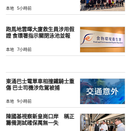
本地
5小時前
跑馬地雲暉大廈救生員涉用假
證 食環署指示關閉泳池並報
警
本地
7小時前
東涌巴士電單車相撞鐵騎士重
傷 巴士司機涉危駕被捕
本地
9小時前
陳國基視察新皇崗口岸 稱正
籌備測試確保萬無一失