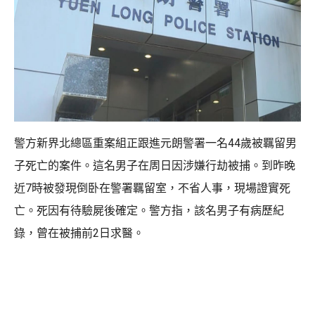
警方新界北總區重案組正跟進元朗警署一名44歲被羈留男
子死亡的案件。這名男子在周日因涉嫌行劫被捕。到昨晚
近7時被發現倒卧在警署羈留室，不省人事，現場證實死
亡。死因有待驗屍後確定。警方指，該名男子有病歷紀
錄，曾在被捕前2日求醫。