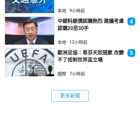
本地
9小時前
中銀料銀債認購熱烈 建議考慮
4
認購20至30手
本地
12小時前
歐洲足協：恩芬天奴道歉 改變
5
不了抵制世界盃立場
國際
7小時前
更多新聞