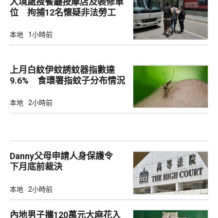
入境處搜餐廳按摩店及裝修單
位 拘捕12名懷疑非法勞工
本地
1小時前
上月白紋伊蚊誘蚊器指數達
9.6% 食環署指蚊子分布情況
廣泛
本地
2小時前
Danny父母申請人身保護令
下月底前裁決
本地
2小時前
內地男子攜120萬元大麻花入