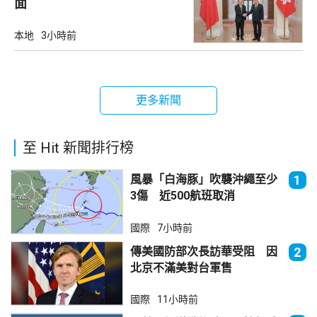
面
本地
3小時前
更多新聞
至 Hit 新聞排行榜
風暴「白海豚」吹襲沖繩至少
1
3傷 近500航班取消
國際
7小時前
傳美國防部次長訪華受阻 因
2
北京不滿美對台軍售
國際
11小時前