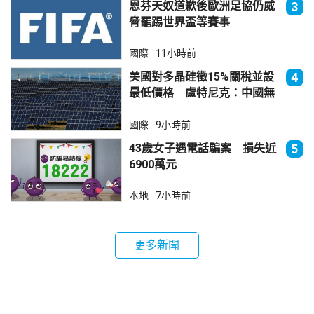
恩芬天奴道歉後歐洲足協仍威
3
脅罷踢世界盃等賽事
國際
11小時前
美國對多晶硅徵15%關稅並設
4
最低價格 盧特尼克：中國無
法再傾銷
國際
9小時前
43歲女子遇電話騙案 損失近
5
6900萬元
本地
7小時前
更多新聞