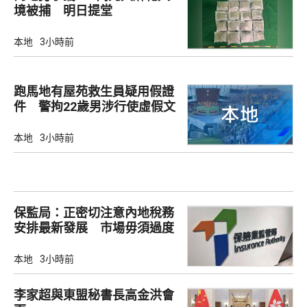
境被捕 明日提堂
本地
3小時前
跑馬地有屋苑救生員疑用假證
件 警拘22歲男涉行使虛假文
書
本地
3小時前
保監局：正密切注意內地稅務
安排最新發展 市場毋須過度
解讀
本地
3小時前
李家超與東盟秘書長高金洪會