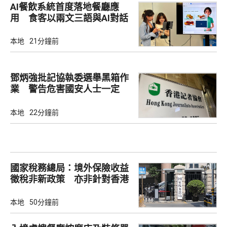
AI餐飲系統首度落地餐廳應
用 食客以兩文三語與AI對話
點餐
本地
21分鐘前
鄧炳強批記協執委選舉黑箱作
業 警告危害國安人士一定
「釘死你」
本地
22分鐘前
國家稅務總局：境外保險收益
徵稅非新政策 亦非針對香港
市場
本地
50分鐘前