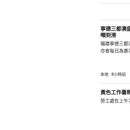
寧德三都澳盛
噸到港
福建寧德三都
亦會每日為香
斥資200萬
能源，解決水電供應問
萬 要求研發大黃
本地
8小時前
國東南沿海，
第二長，擁有
黃色工作暑
的港灣，其中
勞工處在上午
都澳等。 在三都澳，有漁民看中當地水質、水
流和水溫適合，設