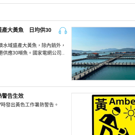
產大黃魚 日均供30
澳水域盛產大黃魚，除內銷外，
港供應30噸魚。國家電網公司就
元人民幣，為當地漁民提供可再生
題。 習近平批示60
魚人工繁殖技術 福建位於中
海岸線長達3320多公里，屬全國
豐富海洋資源。省內有22個較大
熱警告生效
6個是深水港，包括廈門港和三
7時發出黃色工作暑熱警告。
...