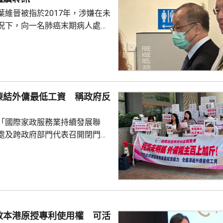
葉維晉被指於2017年，涉嫌在未
況下，向一名肺癌末期病人處方
吉舒達」，病人其後離世，家屬
，葉維晉面臨6項指控，醫委會
供時指，通常病
診，未有試過家屬到診所，病人
況。他指，當時病人妹妹解釋，
凍結外傭最低工資 稱政府反
嚴重並臥床，不能作電話和視像
當時強調診所不是賣藥，堅持要
「國際家政服務業持續發展聯
在妹妹拒絕後，他只...
處及跨政府部門代表召開閉門會
凍結外傭最低工資。聯會代表會
對凍薪建議正面，會作出考慮，
家政服務業持續發
月以問卷訪問約6200個外傭僱主
7%強烈反對外傭加薪，認為應凍
膳食津貼。組織指，雖然外傭現
放本港原授專利使用權 可活
5100元，不過連同免費住宿、水