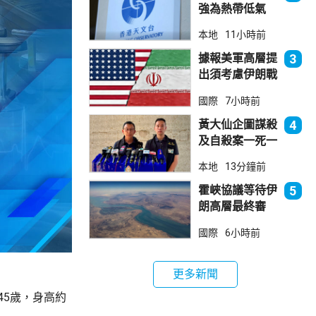
強為熱帶低氣
壓 天文台指對
本地
11小時前
本港直接威脅不
大
據報美軍高層提
3
出須考慮伊朗戰
事退出方案
國際
7小時前
黃大仙企圖謀殺
4
及自殺案一死一
傷
本地
13分鐘前
霍峽協議等待伊
5
朗高層最終審
批 華府料重開
國際
6小時前
航道後解除封鎖
更多新聞
45歲，身高約