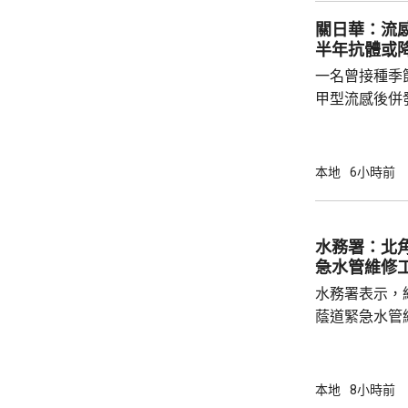
在本台節目指
關日華：流感個案未
先將企業「引
半年抗體或
總部或公司，
一名曾接種季
整體經濟有幫助
甲型流感後併
港今年首宗兒
傳染病學會會
系名譽臨床副
本地
6小時前
容情況不幸，
心。他指疫苗
的抗體會降低
水務署：北
問題，令免疫力減弱。 衞生
急水管維修
月底，錄得12
水務署表示，
蔭道緊急水管
水供應於清晨約5時
國瑞路的緊急
應於凌晨4時
本地
8小時前