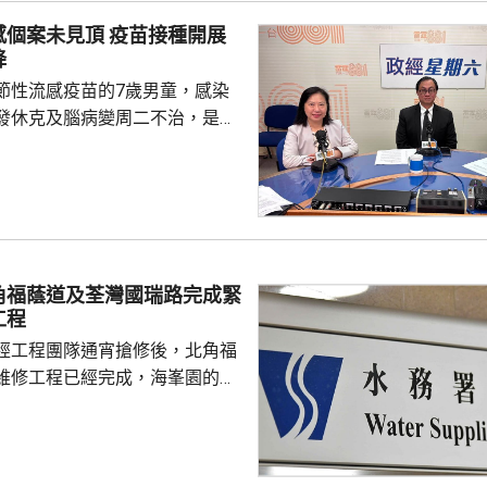
，當局協助企業「出海」時，會
見頂 疫苗接種開展
進來」，鼓勵在香港先成立地區
降
並在香港作籌融資，相信對香港
節性流感疫苗的7歲男童，感染
，他下周出訪馬來...
發休克及腦病變周二不治，是本
童感染流感離世個案。亞洲兒童
長、香港大學兒童及青少年科學
教授關日華認為是個別事件，形
但不希望影響市民對疫苗的信
接種計劃開展已有半年，身體內
，亦要視乎病人本身有否先天性
角福蔭道及荃灣國瑞路完成緊
防護中心指截至7
工程
名兒童流感引發嚴重併發症...
經工程團隊通宵搶修後，北角福
維修工程已經完成，海峯園的食
半恢復正常。 另外，荃灣
水管維修工程亦已完成，食水供
起陸續恢復正常。