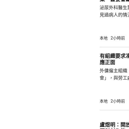
泌尿外科醫生
見過病人的情
當時的新藥「
向醫委會投訴
今日繼續傳召證人。 葉維晉作
本地
2小時前
人會到診所應
沒有出現的情
有組織要求
由於病人情況
應正面
問診。葉維晉
外傭僱主組織
會見病人，只是
會」，與勞工
議，要求政府
後表示，政府
並保持與持份者溝通。 國際
本地
2小時前
展聯會指，上
家庭，超過9
結最低工資及
盧煜明：開
時最低工資為