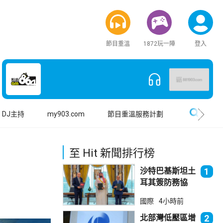
節目重溫
1872玩一陣
登入
搜尋
DJ主持
my903.com
節目重溫服務計劃
至 Hit 新聞排行榜
沙特巴基斯坦土
1
耳其簽防務協
議 伊朗籲穆斯
國際
4小時前
林團結
北部灣低壓區增
2