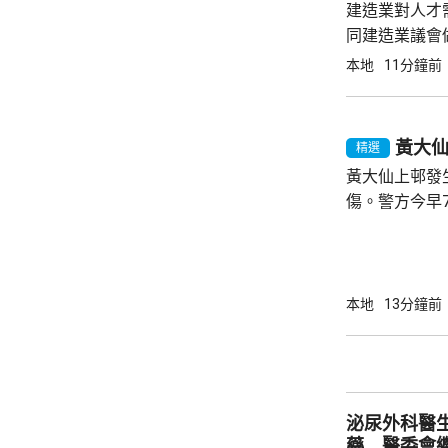
建造業對人才
同建造業議會
裝備自己，迎
本地
11分鐘前
推動應用先進
升建造業...
黃大
精選
黃大仙上邨發
傷。警方今早
昭善樓升降機
向警員表示施
一名46歲男
高處墮下，當場證實不
本地
13分鐘前
多次投訴傷者
傷者外出時，
機，隨即施襲
進入，發現單位
泌尿外科醫
藥 醫委會