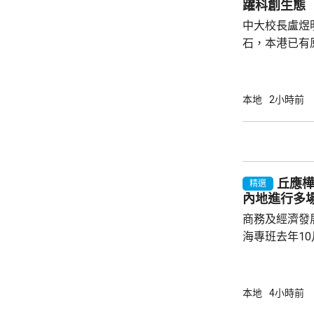
躍科創生態
電煤及膳食等費
中大校長盧煜
石，本港已有
盒」安排，向
務優惠，若能
使用，相信會
本地
2小時前
港創科生態。 盧煜明在一個電視節目表示，本
港有良好科研
產出獨角獸企
灣區，及解決
丘應
中大亦將把握北
精選
內地進行多
商務及經濟發
海專班去年1
10場推介會
有幾千間企業
時，亦已帶同
本地
4小時前
合作備忘錄，達至