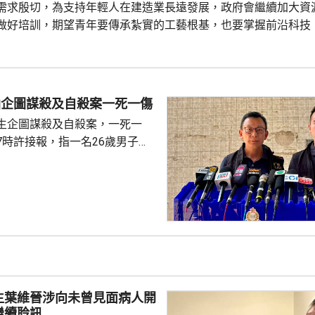
需求殷切，為支持年輕人在建造業長遠發展，政府會繼續加大資
做好培訓，期望青年要傳承紮實的工藝根基，也要掌握前沿科技
接建造業亮麗前景。 甯漢豪在一個建造業活動致詞時指，建造業
技術，建造業正改革轉型，至逐步邁向人工智能和機器人賦能的
仙企圖謀殺及自殺案一死一傷
生企圖謀殺及自殺案，一死一
7時許接報，指一名26歲男子在
內被人持刀襲擊，傷者清醒，並
襲者為樓下住戶，約7分鐘後，
子倒臥在昭善樓對開地面，懷疑由
治。 警方表示，行兇者
一家製造噪音，素有積怨。今早
行兇者亦在同一時間進入升降
，之後逃回單位。警方其後破門
窗戶打開，地下有一...
生葉維晉涉向未曾見面病人開
繼續聆訊