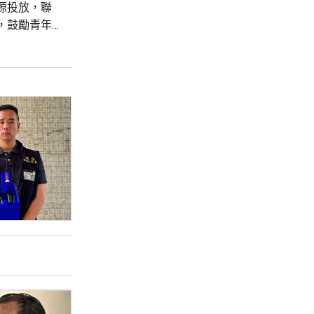
源投放，聯
，鼓勵青年
界近年積極
新時代，提