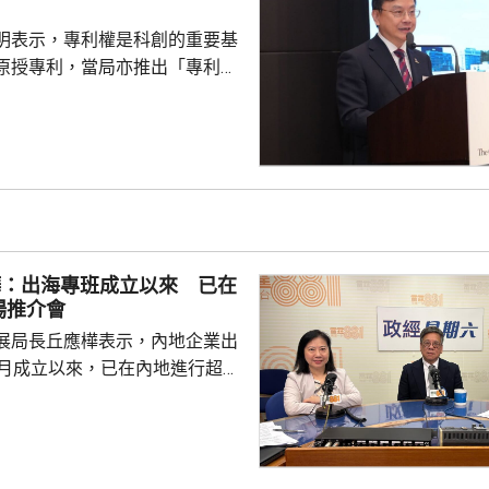
用，僱主每月實...
明表示，專利權是科創的重要基
原授專利，當局亦推出「專利
所有採用本港專利的企業提供稅
將本港原授專利開放大灣區城市
有更多人來港申請專利，活躍本
生態，但人口少，市場細，難以
業，必須依賴其他市場，例如大
專利權方面弱點。盧煜明表示，
樺：出海專班成立以來 已在
都帶來的機遇，已向政府提...
場推介會
展局長丘應樺表示，內地企業出
0月成立以來，已在內地進行超過
，包括在北京、上海及山東等地，
參與；行政長官李家超出訪中亞
內地及香港企業隨團，簽訂96份
近17億元投資額。 丘應樺