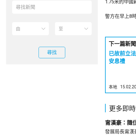
1.75米的
警方在早上8
下一篇新聞
尋找
已故前立法
安息禮
本地
15.02.2
更多即時
甯漢豪：隨
發展局長甯漢