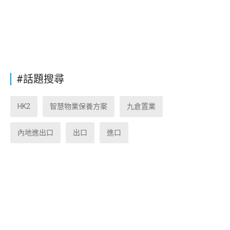
#話題搜尋
HK2
智慧物業保養方案
九倉置業
內地進出口
出口
進口