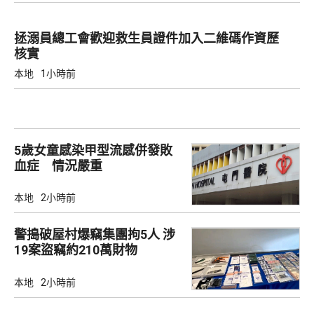
拯溺員總工會歡迎救生員證件加入二維碼作資歷
核實
本地
1小時前
5歲女童感染甲型流感併發敗
血症 情況嚴重
本地
2小時前
警搗破屋村爆竊集團拘5人 涉
19案盜竊約210萬財物
本地
2小時前