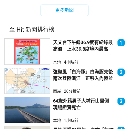
更多新聞
至 Hit 新聞排行榜
天文台下午錄36.9度有紀錄最
1
高溫 上水39.8度境內最高
本地
4小時前
強颱風「白海豚」白海豚先後
2
兩次登陸浙江 正移入內陸並
減弱
兩岸
26分鐘前
64歲外籍男子大埔行山暈倒
3
現場證實死亡
本地
1小時前