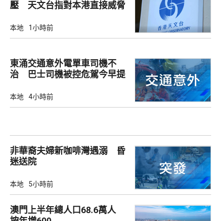
壓 天文台指對本港直接威脅
不大
本地
1小時前
東涌交通意外電單車司機不
治 巴士司機被控危駕今早提
堂
本地
4小時前
非華裔夫婦新咖啡灣遇溺 昏
迷送院
本地
5小時前
澳門上半年總人口68.6萬人
按年增600