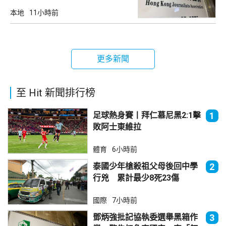
死你」
本地
11小時前
更多新聞
至 Hit 新聞排行榜
足球熱身賽丨拜仁慕尼黑2:1擊
1
敗阿士東維拉
體育
6小時前
泰國少年槍殺祖父母後回中學
2
行兇 累計最少8死23傷
國際
7小時前
鄧炳強批記協執委選舉黑箱作
3