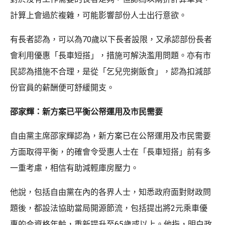
計算上會過於複雜，可能影響部份人士出行意欲。
有長者認為，可以為70歲以下長者設限，又承認部份長者
會利用優惠「長車短搭」，措施可解決濫用問題。亦有市
民認為措施不合理，是從「乞兒兜揦飯食」，認為扣減部
份官員的薪酬便可舒緩開支。
邵家輝：新方案已平衡公帑運用及市民需要
自由黨主席邵家輝認為，新方案已在公帑運用及市民需要
方面取得平衡，的確會令受惠人士在「長車短搭」前有多
一重考慮，相信有助減輕庫房壓力。
他說，包括自由黨在內的各界人士，知悉政府面對財政問
題後，都設法協助當局開源節流，包括提出將2元乘車優
惠的合資格年齡，重新提升至65歲或以上。他指，明白政