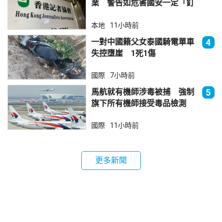
業 警告如危害國安一定「釘
死你」
本地
11小時前
一對中國籍父女泰國騎電單車
4
失控墮崖 1死1傷
國際
7小時前
馬航就有機師涉毒被捕 強制
5
旗下所有機師接受毒品檢測
國際
11小時前
更多新聞