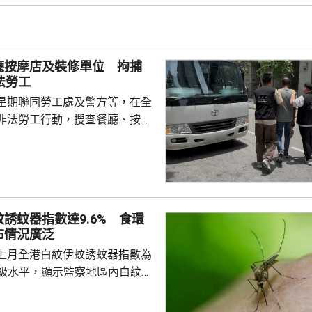
 負責人指，居民個人
包括保險收益在內，應依法繳納
是國際通行做法，亦是中國個人
廳按摩店及裝修單位 拘捕
來，一直堅持的基本原則...
法勞工
星期聯同勞工處及警方等，在全
非法勞工行動，搜查餐廳、按摩
等，拘捕10男2女懷疑非法勞
至62歲，當中一名男子持有「行街
嫌聘用相關非法勞工的僱主，入
在進行。
誘蚊器指數達9.6% 食環
布情況廣泛
上月全港白紋伊蚊誘蚊器指數為
於二級水平，顯示監察地區內白紋伊
頗為廣泛。62個監察地區中，3
誘蚊器指數高於20%，分別是啟