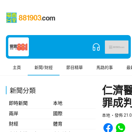
主頁
新聞/財經
節目精華
馬路的事
最
仁濟
新聞分類
罪成判
即時新聞
本地
兩岸
國際
本地
發佈 21.0
Share to Face
Share t
財經
體育