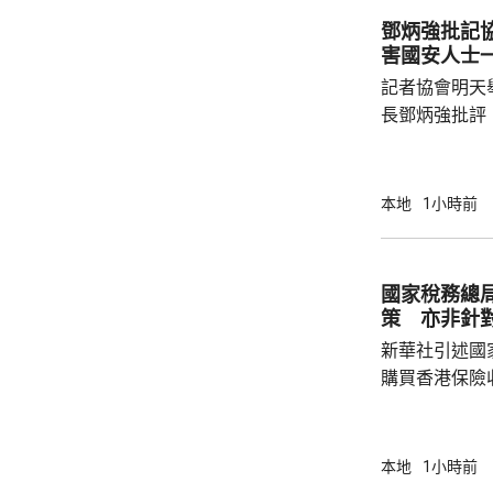
牌文化等。 率先試行的是機場一間餐廳，有內
鄧炳強批記
地旅客體驗後
害國安人士
招牌菜式，較
記者協會明天
薦適合的菜式；
長鄧炳強批評
力的團體，據
媒體和網媒記
有，難以稱得
本地
1小時前
有公布參選人的名
記協劣績斑斑
智英案中立場
國家稅務總
為捍衛新聞自
策 亦非針
濫用職工會名義
新華社引述國
購買香港保險
總局相關司局
法相關規定，
行納稅義務，
本地
1小時前
的範疇，並非