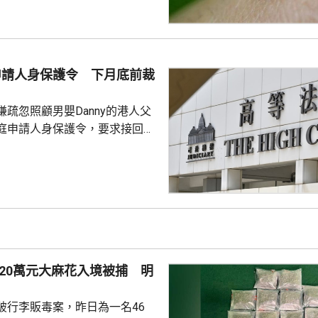
馬鞍山，大多位於區內的私人住
學校、醫院及公眾地方。 食環
9月期間，炎熱多雨天氣有利蚊子
方已聯同相關部門，在有關地區
母申請人身保護令 下月底前裁
蚊工作；原先在分區誘蚊器指數
強化控蚊工...
疏忽照顧男嬰Danny的港人父
庭申請人身保護令，要求接回被
護令的Danny，高等法院早上閉
9月底前頒佈裁決。 Danny
在庭外表示，社署認為他們在家
行產檢、沒有提供足夠醫療等，
指兩人的三名子女都是在家生
機會高。他們就在庭上提出，社
做法是違反《兒童權利公約》及
20萬元大麻花入境被捕 明
利國際公約...
破行李販毒案，昨日為一名46