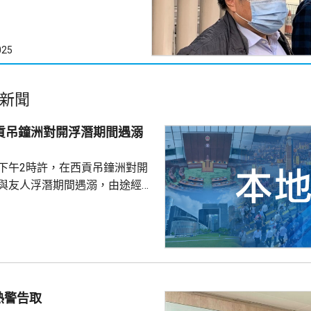
025
新聞
西貢吊鐘洲對開浮潛期間遇溺
子下午2時許，在西貢吊鐘洲對開
，與友人浮潛期間遇溺，由途經船
西貢水警基地，再由救護車送將
，其後證實死亡，死因有待驗屍
熱警告取