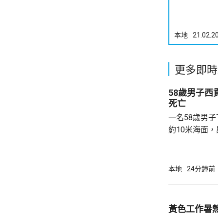
本地
21.02.2
更多即時
58歲男子
死亡
一名58歲男
約10米海面
家救起，送到
軍澳醫院搶救
確定。
本地
24分鐘前
黃色工作暑