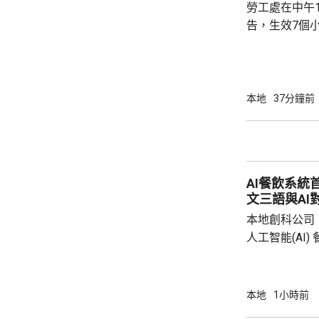
勞工處在中午
告，生效7個
本地
37分鐘前
AI餐飲系統
文三語與AI
本地創科公司
人工智能(AI
用。食客掃描
音或文字對話
話或英文對話
本地
1小時前
AI推薦菜式