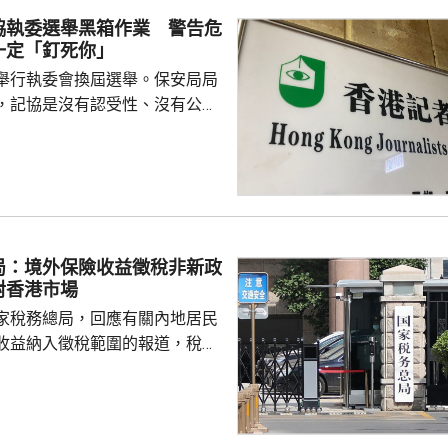
協執委選舉黑箱作業 警告危
表示，以往點餐前會在網上搜尋
一定「釘死你」
為耗時，而AI能因應需求快速推
舉行執委會換屆選舉。保安局局
又指自己不...
，記協是沒有認受性、沒有公信
報今次參選的全部是外媒、自由
者，批評一個主流傳媒的人都沒
上做香港記者協會；又指記協沒
字，是黑箱作業。 鄧炳強指
，在黑暴期間為暴徒護航，在黎
偏頗，誤導公眾，宣稱黎智英因
局：境外保險收益徵稅非新政
由而身陷囹圄。他又批評有團體
對香港市場
，從事與職工會無關的行...
家稅務總局，回應有關內地居民
收益納入徵稅範圍的報道，稅務
負責人指，按照中國個人所得稅
中國稅收居民需就全球所得，履
境外保險收益也屬於應納稅所得
新政策，更不是專門針對香港保