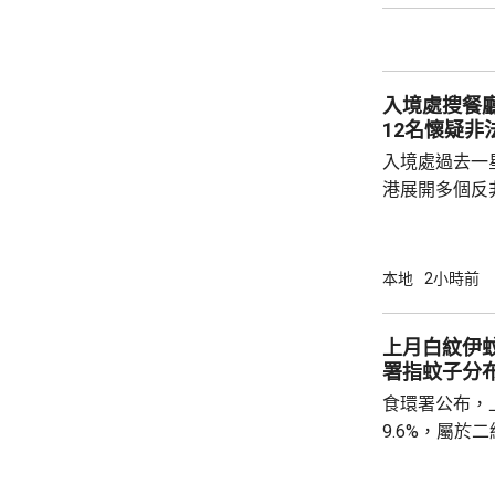
險市場，無需過度解讀。
從境外取得，
個人所得稅，
入境處搜餐
所得稅法實施以
12名懷疑非
入境處過去一
港展開多個反
店及裝修單位
工，年齡35
紙」。至於涉
本地
2小時前
境處指調查仍
上月白紋伊蚊
署指蚊子分
食環署公布，
9.6%，屬
蚊的分布情況
個地區的分區