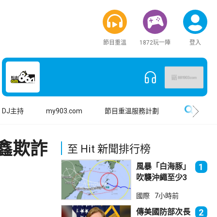
節目重溫
1872玩一陣
登入
搜尋
DJ主持
my903.com
節目重溫服務計劃
鑫欺詐
至 Hit 新聞排行榜
風暴「白海豚」
1
吹襲沖繩至少3
傷 近500航班
國際
7小時前
取消
傳美國防部次長
2