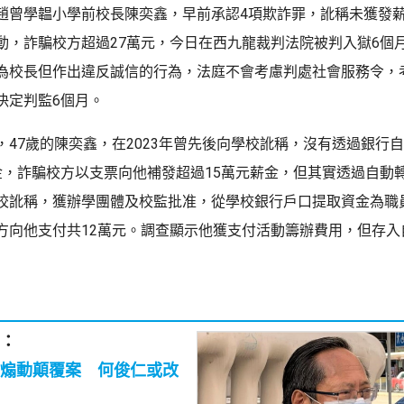
趙曾學韞小學前校長陳奕鑫，早前承認4項欺詐罪，訛稱未獲發
動，詐騙校方超過27萬元，今日在西九龍裁判法院被判入獄6個
為校長但作出違反誠信的行為，法庭不會考慮判處社會服務令，
決定判監6個月。
，47歲的陳奕鑫，在2023年曾先後向學校訛稱，沒有透過銀行自
金，詐騙校方以支票向他補發超過15萬元薪金，但其實透過自動
校訛稱，獲辦學團體及校監批准，從學校銀行戶口提取資金為職
方向他支付共12萬元。調查顯示他獲支付活動籌辦費用，但存入
：
煽動顛覆案 何俊仁或改