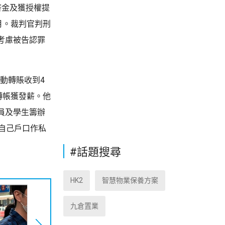
薪金及獲授權提
月。裁判官判刑
考慮被告認罪
動轉賬收到4
轉帳獲發薪。他
員及學生籌辦
自己戶口作私
#話題搜尋
HK2
智慧物業保養方案
九倉置業