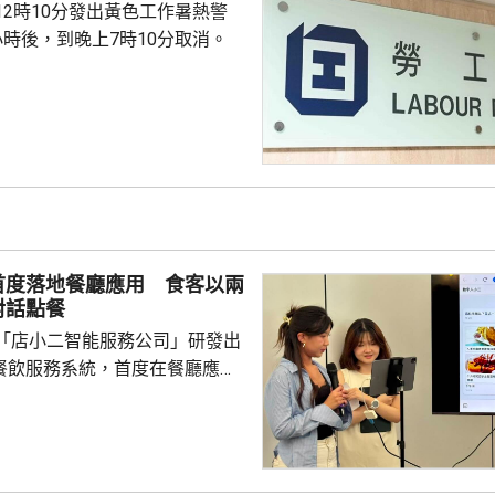
12時10分發出黃色工作暑熱警
小時後，到晚上7時10分取消。
首度落地餐廳應用 食客以兩
對話點餐
「店小二智能服務公司」研發出
) 餐飲服務系統，首度在餐廳應
點餐的二維碼後，會出現與AI語
的介面，可選擇以廣東話、普通
，食客根據AI指示點餐，亦可讓
、解答疑難，及介紹食物故事和品