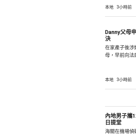
德、長沙灣及
本地
3小時前
宅、公共屋邨、
署指，在5至
迅速繁殖。署
Danny父
加強防蚊及滅
決
達20%時啓動的
在家產子後涉嫌
母，早前向法
法院宣判3年保
門處理申請，將於
的父母聆訊後
本地
3小時前
生產、沒有進
構成疏忽，又
產，認為重犯
署限制探訪的
內地男子攜1
《公民和政治權
日提堂
海關在機場偵