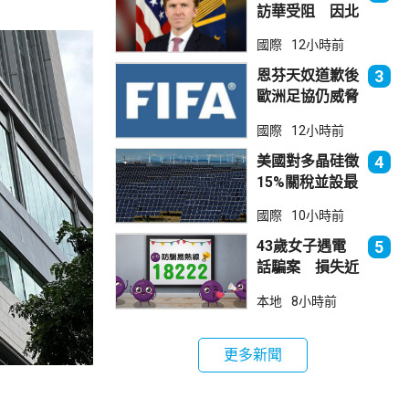
訪華受阻 因北
京不滿美對台軍
國際
12小時前
售
恩芬天奴道歉後
3
歐洲足協仍威脅
罷踢世界盃等賽
國際
12小時前
事
美國對多晶硅徵
4
15%關稅並設最
低價格 盧特尼
國際
10小時前
克：中國無法再
傾銷
43歲女子遇電
5
話騙案 損失近
6900萬元
本地
8小時前
更多新聞