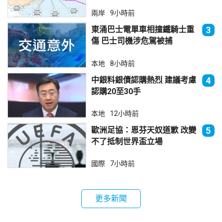
兩岸
9小時前
東涌巴士電單車相撞鐵騎士重
3
傷 巴士司機涉危駕被捕
本地
8小時前
中銀料銀債認購熱烈 建議考慮
4
認購20至30手
本地
12小時前
歐洲足協：恩芬天奴道歉 改變
5
不了抵制世界盃立場
國際
7小時前
更多新聞