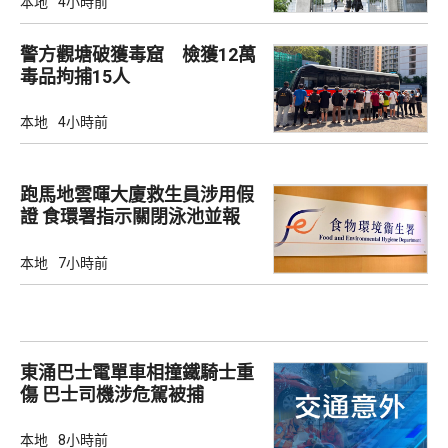
本地
4小時前
警方觀塘破獲毒窟 檢獲12萬
毒品拘捕15人
本地
4小時前
跑馬地雲暉大廈救生員涉用假
證 食環署指示關閉泳池並報
警
本地
7小時前
東涌巴士電單車相撞鐵騎士重
傷 巴士司機涉危駕被捕
本地
8小時前