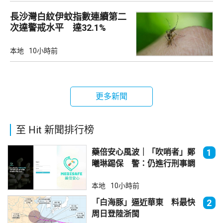
長沙灣白紋伊蚊指數連續第二
次達警戒水平 達32.1%
本地
10小時前
更多新聞
至 Hit 新聞排行榜
藥倍安心風波｜「吹哨者」鄭
1
曦琳踢保 警：仍進行刑事調
查
本地
10小時前
「白海豚」逼近華東 料最快
2
周日登陸浙閩