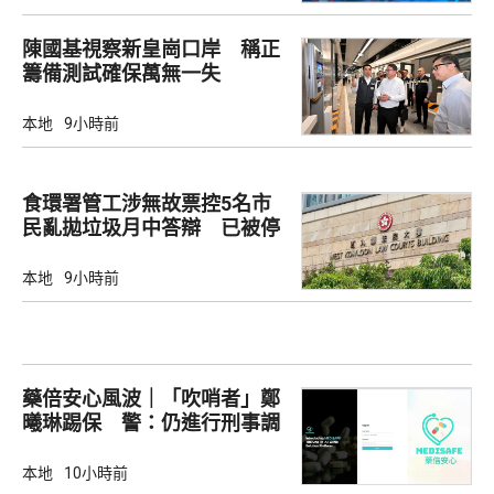
陳國基視察新皇崗口岸 稱正
籌備測試確保萬無一失
本地
9小時前
食環署管工涉無故票控5名市
民亂拋垃圾月中答辯 已被停
職
本地
9小時前
藥倍安心風波｜「吹哨者」鄭
曦琳踢保 警：仍進行刑事調
查
本地
10小時前