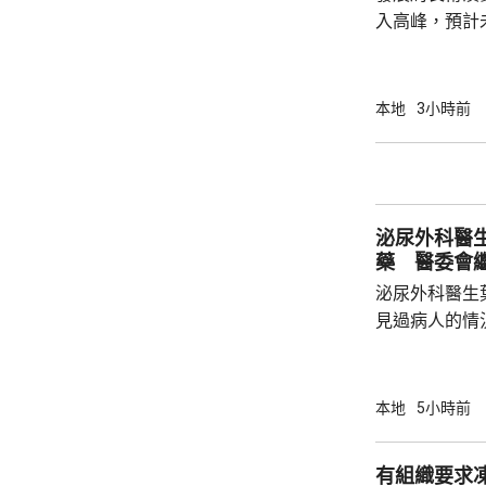
入高峰，預計
造業對人才需
長遠發展，政
造業議會做好
本地
3小時前
藝根基，也要
己，迎接建造業亮麗前
業活動致詞時
先進技術，建
泌尿外科醫
工智能和機器人
藥 醫委會
泌尿外科醫生
見過病人的情
當時的新藥「
向醫委會投訴
今日繼續傳召證人。 葉維晉作
本地
5小時前
人會到診所應
沒有出現的情
有組織要求
由於病人情況