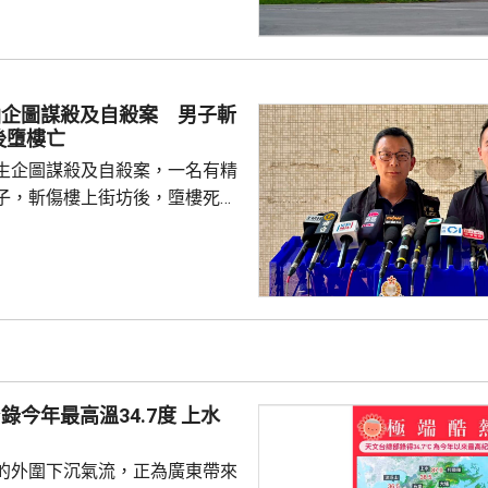
機場運作不受影響。 機管局
5J143編號航班，在下午5時
仙企圖謀殺及自殺案 男子斬
後墮樓亡
生企圖謀殺及自殺案，一名有精
子，斬傷樓上街坊後，墮樓死
 案發在早上7時許，
6歲男子在昭善樓進入升降機後，
，在袋內取出類似菜刀，集中向
半身施襲，之後逃走。傷者認得
住戶；約7分鐘後，一名46歲男
對開地面，懷疑由高處墮下，當
相信他就是行兇者。警方破門進
今年最高溫34.7度 上水
樓的單位，發現窗戶打...
的外圍下沉氣流，正為廣東帶來