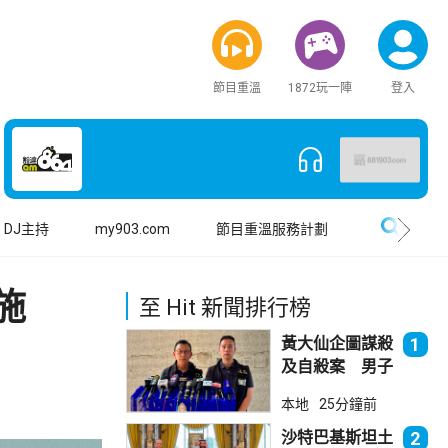
節目重溫
1872玩一陣
登入
搜尋
DJ主持
my903.com
節目重溫服務計劃
施
至 Hit 新聞排行榜
黃大仙企圖謀殺
1
及自殺案 男子
斬傷樓上街坊後
本地
25分鐘前
墮樓亡
沙特巴基斯坦土
2