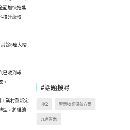
全面加快推進
科技升級轉
其餘5座大樓
六已收到報
統。
#話題搜尋
個工業村重新定
HK2
智慧物業保養方案
轉型，將繼續
九倉置業