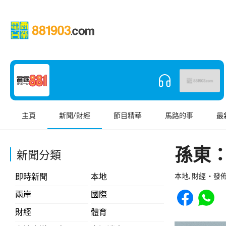
主頁
新聞/財經
節目精華
馬路的事
最
孫東
新聞分類
即時新聞
本地
本地, 財經
發佈 
Share to Face
Share t
兩岸
國際
財經
體育