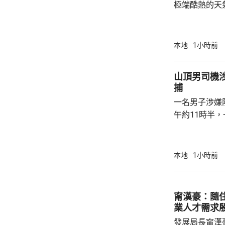
極端酷熱的天
至35度或以上
高氣溫34.7
更錄得38.5
本地
1小時前
朗公園超過37度。 在黃大仙，
陽光下在戶外
山頂男司機
一兩分鐘已經
捕
微中暑感覺，
一名男子涉嫌
球。亦有市民指
午約11時半
山頂山頂道1
通標誌，警員
作，並以手襲
本地
1小時前
警員即場拘捕男司機。 受傷
醫院治理；被
甯漢豪：隨
業人才需求
發展局長甯漢