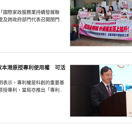
當時強調診所不是賣藥，堅持要
「國際家政服務業持續發展聯
在妹妹拒絕後，他只...
處及跨政府部門代表召開閉門會
凍結外傭最低工資。聯會代表會
對凍薪建議正面，會作出考慮，
家政服務業持續發
月以問卷訪問約6200個外傭僱主
7%強烈反對外傭加薪，認為應凍
膳食津貼。組織指，雖然外傭現
放本港原授專利使用權 可活
5100元，不過連同免費住宿、水
用，僱主每月實...
明表示，專利權是科創的重要基
原授專利，當局亦推出「專利
所有採用本港專利的企業提供稅
將本港原授專利開放大灣區城市
有更多人來港申請專利，活躍本
生態，但人口少，市場細，難以