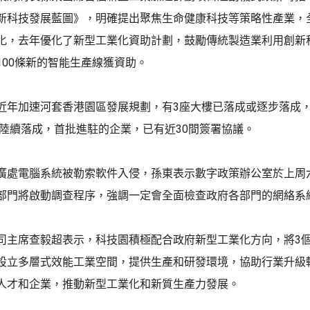
新科技發展藍圖》，明確提出聚焦生命健康科技等策略性產業，
化，去年優化了新型工業化資助計劃，鼓勵傳統製造業利用創新
100條新的智能生產線獲資助。
近年加速河套香港園區發展規劃，有3座大樓已落成或逐步落成，
7年陸續落成，首批進駐的企業，已有近30間簽署協議。
廣處電腦系統被勒索軟件入侵，孫東表示數字政策辦公室於上周
部門將啟動調查程序，強調一定會全面檢查政府各部門的網絡系
司主席查毅超表示，科技園積極配合政府新型工業化方向，將3
設立多層式效能工業空間，提供生產和研發環境，協助行業升級
人才和企業，推動新型工業化和新質生產力發展。