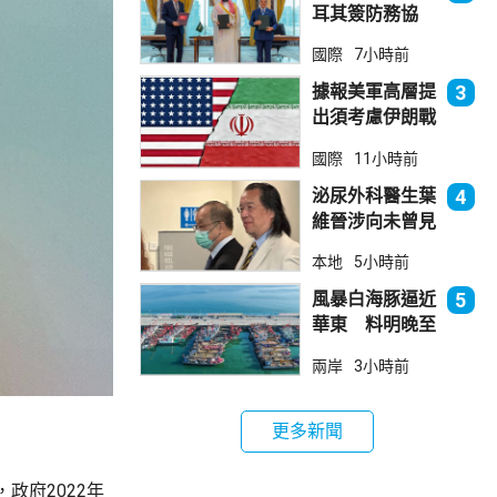
耳其簽防務協
議 伊朗籲穆斯
國際
7小時前
林團結
據報美軍高層提
3
出須考慮伊朗戰
事退出方案
國際
11小時前
泌尿外科醫生葉
4
維晉涉向未曾見
面病人開藥 醫
本地
5小時前
委會繼續聆訊
風暴白海豚逼近
5
華東 料明晚至
周一登陸浙閩一
兩岸
3小時前
帶
更多新聞
政府2022年