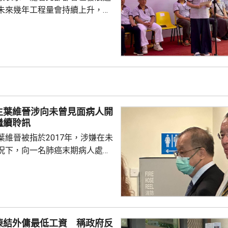
未來幾年工程量會持續上升，建
求殷切，為支持年輕人在建造業
府會繼續加大資源投放，聯同建
培訓，期望青年要傳承紮實的工
掌握前沿科技，鼓勵青年裝備自
景。 甯漢豪在一個建造
指，建造業界近年積極推動應用
造業正改革轉型，至逐步邁向人
生葉維晉涉向未曾見面病人開
賦能的新時代，提升建造...
繼續聆訊
葉維晉被指於2017年，涉嫌在未
況下，向一名肺癌末期病人處方
吉舒達」，病人其後離世，家屬
，葉維晉面臨6項指控，醫委會
供時指，通常病
診，未有試過家屬到診所，病人
況。他指，當時病人妹妹解釋，
凍結外傭最低工資 稱政府反
嚴重並臥床，不能作電話和視像