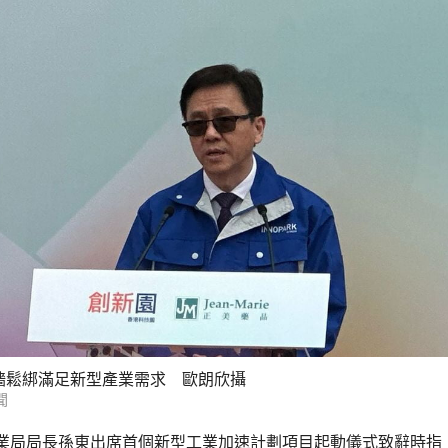
牆鬆綁滿足新型產業需求 歐朗欣攝
聞
業局局長孫東出席首個新型工業加速計劃項目起動儀式致辭時指，