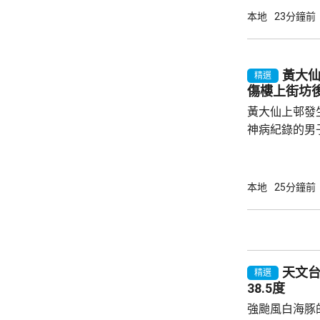
40分安全著陸，
本地
23分鐘前
網頁顯示，涉事
重新啟航。
黃大
精選
傷樓上街坊
黃大仙上邨發
神病紀錄的男
亡；傷者目前情況危殆。
警方指一名2
行兇男子進入
本地
25分鐘前
傷者頭部和上
行兇者是樓下
子倒臥昭善樓
場證實死亡，
天文台錄
入行兇者在15
精選
38.5度
強颱風白海豚