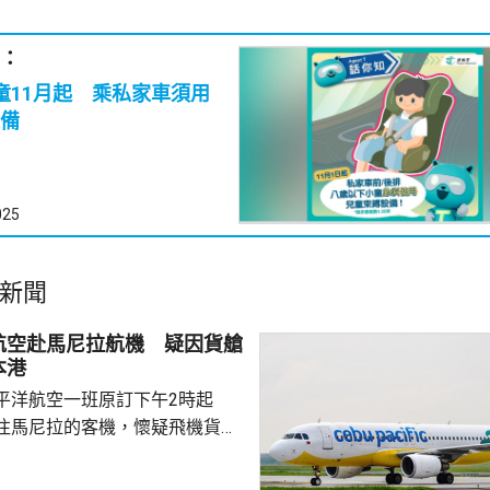
：
童11月起 乘私家車須用
備
025
新聞
航空赴馬尼拉航機 疑因貨艙
本港
平洋航空一班原訂下午2時起
往馬尼拉的客機，懷疑飛機貨艙
要臨時折返本港，並要求局部戒
在場戒備，飛機最終在下午3時