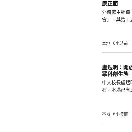
應正面
問診。葉維晉
外傭僱主組織
會見病人，只是
會」，與勞工
議，要求政府
後表示，政府
並保持與持份者溝通。 國際
本地
6小時前
展聯會指，上
家庭，超過9
結最低工資及
盧煜明：開
時最低工資為
躍科創生態
電煤及膳食等費
中大校長盧煜
石，本港已有
盒」安排，向
務優惠，若能
使用，相信會
本地
6小時前
港創科生態。 盧煜明在一個電視節目表示，本
港有良好科研