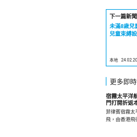
下一篇新聞
未滿8歲兒
兒童束縛設
本地
24.02.2
更多即時
宿霧太平洋
門打開折返
菲律賓宿霧太
飛，由香港飛
艙門打開，需
備。消防一度