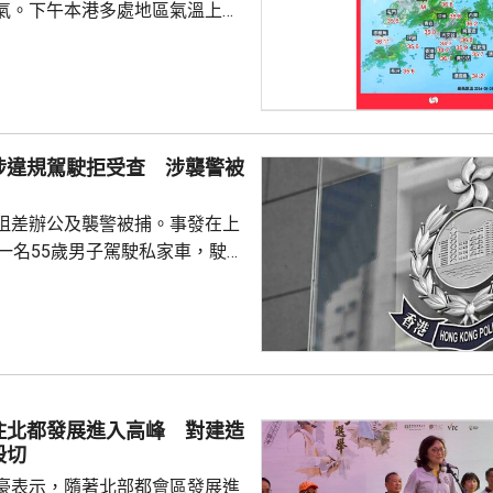
氣。下午本港多處地區氣溫上升
。 截至下午4時，天文台錄得最
度，是今年以來的最高紀錄。上水
度，黃大仙、打鼓 嶺、跑馬地及元
有市民在猛烈
球場踢足球，他們指，在場上跑
涉違規駕駛拒受查 涉襲警被
大汗淋漓、衣服濕透，甚至有輕
不過因為預約了球場所以繼續踢
阻差辦公及襲警被捕。事發在上
，在街上...
，一名55歲男子駕駛私家車，駛至
28號凌霄閣對開時，沒有遵從交
上前攔截調查，男司機拒絕合
擊警員，導致他的鼻受傷，其他
警員清醒送往瑪麗
捕人報稱不適，清醒送院檢查。
住北都發展進入高峰 對建造
殷切
豪表示，隨著北部都會區發展進