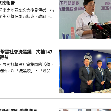
施政報告
超出席地區諮詢會後見傳媒，指
諮詢期將在周五結束，政府正馬
分析意見，目標在9月發表五年
又指，將先發布五年規劃，希望
時間距離五年規劃越短越好，盡
規劃方向。 李家超指，五
報告公眾諮詢期間，已舉行90多
擊黑社會洗黑錢 拘捕147
集到的意見當中，有1.3萬份與
得益
，8500份與施政報告有關。他
，展開打擊黑社會集團的活動，
不少意見反映市民...
法場所，以「洗黑錢」、「經營非
經營毒窟」等罪名拘捕147人，
及骨幹成員等，年齡介乎19至72
三合會背景。涉案犯罪集團在去
利用傀儡戶口清洗超過6億元犯
形容集團分工精細，成員在九龍