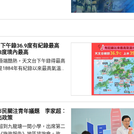
感到不適，由救護車送院治理。火
20人自行疏散到天台。
下午錄36.9度有紀錄最高
.8度境內最高
極端酷熱，天文台下午錄得最高
，是1884年有紀錄以來最高氣溫；
39.8度，是天文台1980年代設
以來，在香港境內錄得的最高紀
遍錄得35至37度。 天文台
白海豚」的外圍下沉氣流正為廣
朗和極端酷熱的天氣，預測本港
市民關注青年議題 李家超︰
早最低約30度，日間極端酷熱，
出政策
6度，新界再高一兩度，周二仍極
超到九龍塘一間小學，出席第二
《施政報告》地區諮詢會。政務