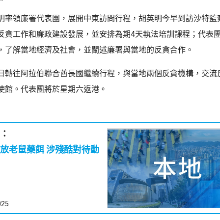
明率領廉署代表團，展開中東訪問行程，胡英明今早到訪沙特監
反貪工作和廉政建設發展，並安排為期4天執法培訓課程；代表
，了解當地經濟及社會，並闡述廉署與當地的反貪合作。
日轉往阿拉伯聯合酋長國繼續行程，與當地兩個反貪機構，交流
使館。代表團將於星期六返港。
：
藥餌 涉殘酷對待動
025