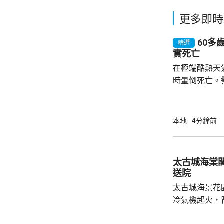
更多即時
60多
精選
實死亡
在極端酷熱天
時暈倒死亡。
在大埔船灣淡
場後發現男子
一度錄到37度的高溫。 
本地
4分鐘前
避免行山 攀山專家鍾建民說，明白有經常行山
的市民，即使
動，但強調現
太古城海棠
於烈日當空時
送院
段出發
太古城海景花
冷氣機起火，
及一隊煙帽隊