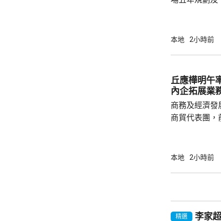
司司長陳國基
主要官員都有出席。 李家超表
訂五年規劃，
本地
2小時前
五年規劃及施
展及民生更好，多聽意
題，指近年文
丘應樺明午
年人感覺工程
內企拓展業
民指，在與大灣
商務及經濟發
商貿代表團，
今次是商經局
劃的其中一個
了解海外市場
本地
2小時前
地企業、香港
廣署署長劉凱
會參與，將出
投資推廣署舉
李家
參觀企業，以
精選