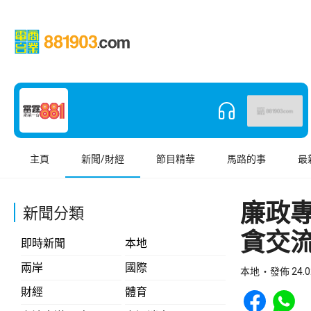
主頁
新聞/財經
節目精華
馬路的事
最
廉政
新聞分類
貪交
即時新聞
本地
兩岸
國際
本地
發佈 24.0
Share to Face
Share t
財經
體育