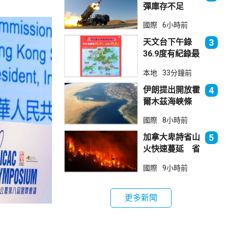
彈庫存不足
1700枚 副防
國際
6小時前
長促加快生產武
器
天文台下午錄
3
36.9度有紀錄最
高溫 上水39.8
本地
33分鐘前
度境內最高
伊朗提出開放霍
4
爾木茲海峽條
件 包括撤軍及
國際
8小時前
賠償等
加拿大卑詩省山
5
火快速蔓延 省
長宣布進入緊急
國際
9小時前
狀態
更多新聞