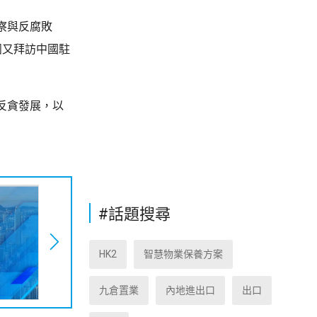
察與反腐敗
團又拜訪中國駐
反貪發展，以
#話題搜尋
HK2
智慧物業保養方案
九倉置業
內地進出口
出口