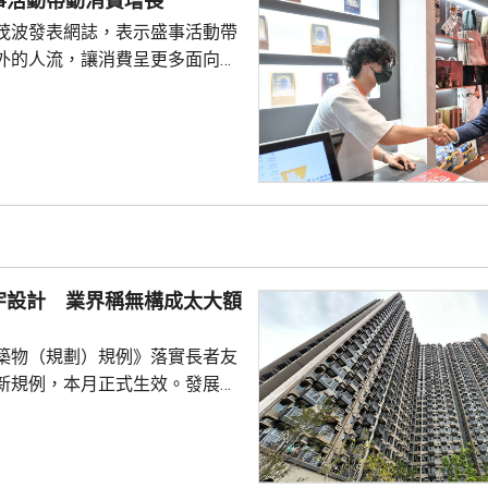
事活動帶動消費增長
經營賭檔及毒窟，亦涉及販毒，
茂波發表網誌，表示盛事活動帶
，集團會...
外的人流，讓消費呈更多面向的
德體育園舉行的「香港足球盛
夏季巡迴賽」，三場球賽共吸引
眾入場，門票收入預計超過1.8
附近的食肆指期間的生意增長了
商戶也推出票尾優惠、餐飲折扣
奇謀拓展商機。 陳茂波表
年，約有175萬旅客參與超過
，為香港帶來約58億...
宇設計 業界稱無構成太大額
築物（規劃）規例》落實長者友
新規例，本月正式生效。發展局
網誌表示，房協位於粉嶺的專用
嶺都匯」率先應用有關設計，例
入口裝設自動門，方便長者及行