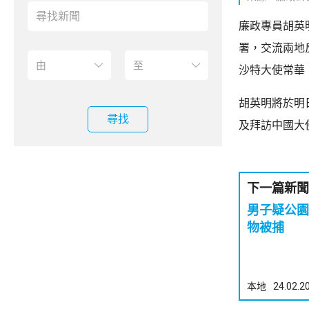
廉政專員胡英
署，交流兩地
沙特大使常華
胡英明將於明
尋找
及拜訪中國大
下一篇新聞
男子疑公園放老鼠
物被捕
本地
24.02.2