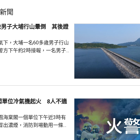
新聞
歲男子大埔行山暈倒 其後證
氣下，大埔一名60多歲男子行山
警方下午約2時接報，一名男子
水湖郊遊徑行山時暈倒，人員到
昏迷，其後證實死亡。大埔下午
行山專家籲炎熱天氣
面對炎熱天氣，亦不願停止活
時的暑熱天氣相對極端，應避免
閣單位冷氣機起火 8人不適
段行山，最好選擇清晨或傍晚時
。 鍾建民又建議，市民應...
園海棠閣一個單位下午近3時有
冒出濃煙，消防到場動用一條喉
灌救，約1小時後將火救熄。火