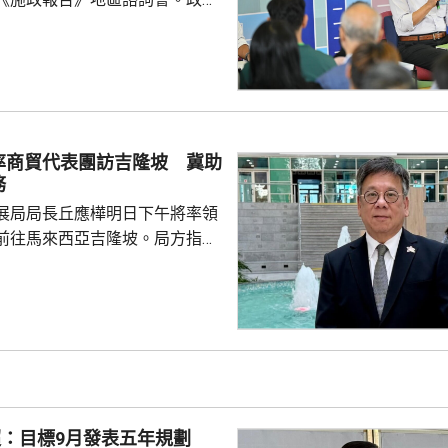
、財政司司長陳茂波，以及多名
示，香港首次制
因此諮詢會有特別意義，希望就
政報告如何令香港整體施政、發
見。 有市民提出青年問
憑試狀元大多選讀醫科，反映青
率商貿代表團訪吉隆坡 冀助
及科學專業就業有局限。亦有市
務
區融合下，即使尖子...
展局局長丘應樺明日下午將率領
前往馬來西亞吉隆坡。局方指，
局長督導、內地企業出海專班籌
外訪團，讓有意出海的內地企業
情況和需要，代表團成員包括內
商會和其他組織的代表，投資推
旋和「一帶一路」專員何力治亦
席貿發局舉辦的推廣活動，以及
辦的商務研討會暨交流午宴，並
超：目標9月發表五年規劃
及與當地商會和相關機構交