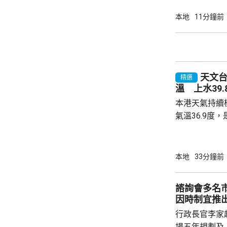
警中有16人
警期間有超過
本地
11分鐘前
天文台
精選
溫 上水39
本港天氣持續
氣溫36.9度
而上水錄得最高
置自動氣象站
錄；其他地區亦普
本地
33分鐘前
指，強颱風「
東帶來普遍晴
諮詢會多名
大致天晴，明
因時制宜推
市區最高約3
行政長官李家
端酷熱...
場五年規劃及