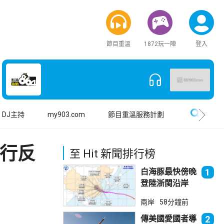
節目重溫
1872玩一陣
登入
搜尋
DJ主持
my903.com
節目重溫服務計劃
進行反
至 Hit 新聞排行榜
白海豚最快傍晚
1
登陸浙閩沿岸
上海落暴雨
兩岸
58分鐘前
傳美國愛國者導
2