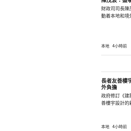
陳茂波：盛
及新界等地，
財政司司長陳
為清洗犯罪得益
動着本地和境
聯動，近日啟
會」和「奧迪
超過12萬名觀
億元，有啟德
本地
4小時前
約兩成，不少
和免費泊車，各出
示，今年上半
130項盛事活動
長者友善樓
外負擔
政府修訂《建
善樓宇設計的
局長甯漢豪在
安置屋邨「樂
如在住宅大堂
本地
4小時前