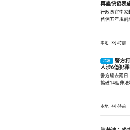
再盡快發表
流。...
行政長官李家
首個五年規劃
不停蹄整理及
規劃。李家超
施政報告發表
本地
3小時前
早交代如何落實五年
年規劃及施政
警方打
精選
場諮詢會，收
人涉6億犯罪
五年規劃有關
警方過去兩日
指，諮詢期間，
搗破14個非
法賭檔」及「
包括集團主腦
歲，部分人有
本地
4小時前
年一月至今，
罪得益。 案件涉及近月活躍於西九龍區的黑社
會集團。警方