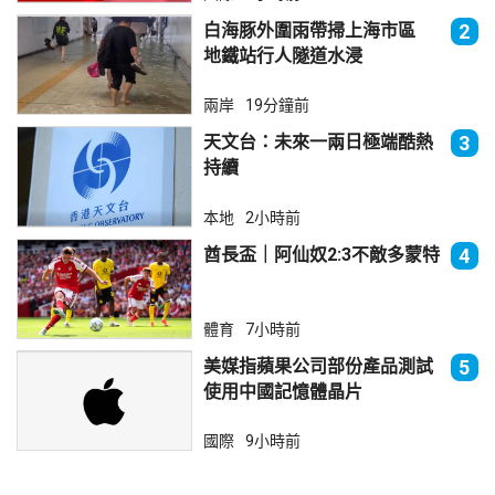
白海豚外圍雨帶掃上海市區
2
地鐵站行人隧道水浸
兩岸
19分鐘前
天文台：未來一兩日極端酷熱
3
持續
本地
2小時前
酋長盃｜阿仙奴2:3不敵多蒙特
4
體育
7小時前
美媒指蘋果公司部份產品測試
5
使用中國記憶體晶片
國際
9小時前