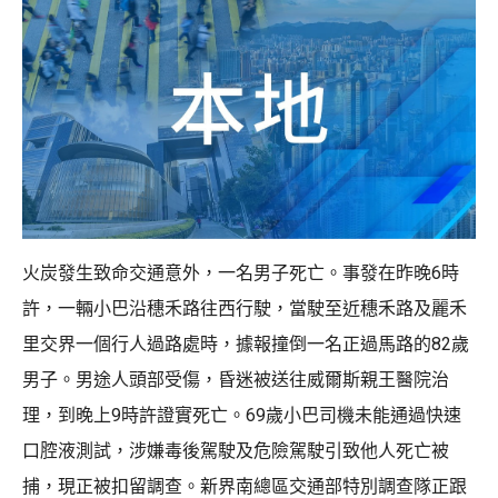
火炭發生致命交通意外，一名男子死亡。事發在昨晚6時
許，一輛小巴沿穗禾路往西行駛，當駛至近穗禾路及麗禾
里交界一個行人過路處時，據報撞倒一名正過馬路的82歲
男子。男途人頭部受傷，昏迷被送往威爾斯親王醫院治
理，到晚上9時許證實死亡。69歲小巴司機未能通過快速
口腔液測試，涉嫌毒後駕駛及危險駕駛引致他人死亡被
捕，現正被扣留調查。新界南總區交通部特別調查隊正跟