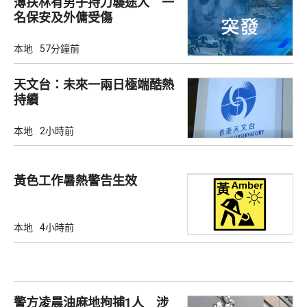
薄扶林有男子持刀襲途人 一
名保安及外傭受傷
本地
57分鐘前
天文台：未來一兩日極端酷熱
持續
本地
2小時前
黃色工作暑熱警告生效
本地
4小時前
警方凌晨油麻地拘捕1人 涉