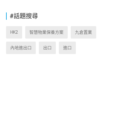
#話題搜尋
HK2
智慧物業保養方案
九倉置業
內地進出口
出口
進口