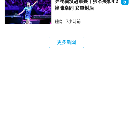
乒乓橫濱冠軍賽丨張本美和4:2
5
挫陳幸同 女單封后
體育
7小時前
更多新聞