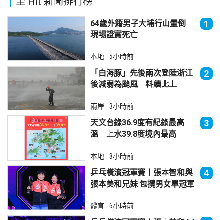
至 Hit 新聞排行榜
64歲外籍男子大埔行山暈倒
1
現場證實死亡
本地
5小時前
「白海豚」先後兩次登陸浙江
2
後減弱為颱風 料續北上
兩岸
3小時前
天文台錄36.9度有紀錄最高
3
溫 上水39.8度境內最高
本地
8小時前
乒乓橫濱冠軍賽丨張本智和與
4
張本美和兄妹 包攬男女單冠軍
體育
6小時前