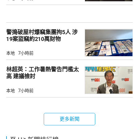
警搗破屋村爆竊集團拘5人 涉
19案盜竊約210萬財物
本地
7小時前
林超英：工作暑熱警告門檻太
高 建議檢討
本地
7小時前
更多新聞