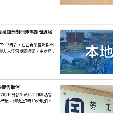
，以盗取市民的個人資料。社署
式帳戶沒有任何關係，已將事件
西貢吊鐘洲對開浮潛期間遇溺
子下午2時許，在西貢吊鐘洲對開
，與友人浮潛期間遇溺，由途經船
西貢水警基地，再由救護車送將
，其後證實死亡，死因有待驗屍
熱警告取消
12時10分發出黃色工作暑熱警
小時後，到晚上7時10分取消。