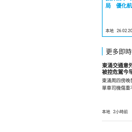
局 優化航
本地
26.02.2
更多即時
東涌交通意
被控危駕今
東涌周四傍晚
單車司機傷重
司機危險駕駛
裁判法院提堂。 事發在周四傍晚6時許
龍運巴士沿東
本地
2小時前
山公路出口時
單車攝入巴士