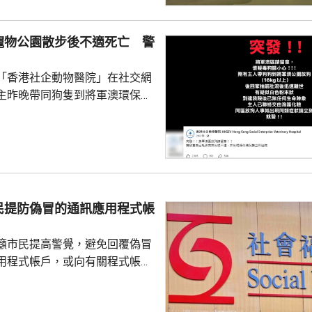
年少150人；新批給准許居留人士
少逾420人。
寵物公園散步後不適死亡 警
「香港社企動物醫院」在社交網
主昨晚帶同狗隻到將軍澳環保大
散步，回家後狗隻抽筋、肚瀉不
隻送往寵物診所，狗隻其後死
絡交由漁護署化驗。 警方表
查，案件暫時列作雜項處理，案
警區特遣隊跟進，暫時未有人被
民提防偽冒的通訊應用程式帳
籲市民提高警覺，避免回覆偽冒
用程式帳戶，或向有關程式帳戶
社署服
誘騙市民回覆其短訊或點擊短訊