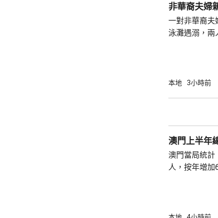
身體多處受傷
非華裔夫婦
周五早上8時
一對非華裔夫
泳灘遇溺，兩人昏迷
許接報有人遇
分別由途人及
本地
3小時前
澳門上半年總
澳門當局統計，
人，按年增加6
37.1萬人。
52%；死亡人
瘤、循環系統疾病
方面，上半年
本地
4小時前