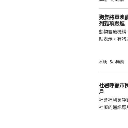
1466人，按
471人，按年
狗隻將軍澳
列雜項跟進
動物醫療機構
站表示，有狗
道的寵物公園
適，狗主將狗
亡，狗主事後聯
本地
5小時前
示，經初步調
件交由將軍澳
捕。
社署呼籲市
戶
社會福利署呼
社署的通訊應
提供個人資料。 偽冒程式帳戶訛稱代表
務中心，企圖