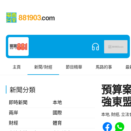
主頁
新聞/財經
節目精華
馬路的事
最
預算
新聞分類
強東
即時新聞
本地
兩岸
國際
本地, 財經, 立
Share to Face
Share t
財經
體育