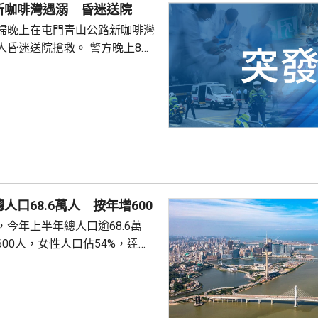
，昏迷送往北大嶼山醫院，延至
新咖啡灣遇溺 昏迷送院
許證實死亡。
婦晚上在屯門青山公路新咖啡灣
送院搶救。 警方晚上8時
溺。兩名年齡20及23歲的事主，
消防救起，昏迷送往屯門醫院。
人口68.6萬人 按年增600
今年上半年總人口逾68.6萬
00人，女性人口佔54%，達
新生嬰兒有1340名，男嬰佔逾
數1329人，首3位死因分別是腫
和呼吸系統疾病。 人口流動
從內地持單程證的新來澳人士有