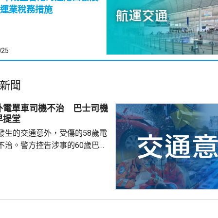
運業稅務措施
025
新聞
外電單車司機不治 巴士司機
早提堂
發生的交通意外，受傷的58歲電
不治。警方控告涉事的60歲巴士
導致他人死亡，案件今早在屯門
。一輛
涌東交匯處行駛，去到近北大嶼
，懷疑切線撞到一架電單車。電
車頭，推行約20米。電單車司機