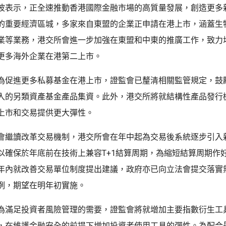
波表示，正全速推動香港國際金融市場的高質量發展，創造更多
的重要經濟區城，多家來自東盟的企業正申請在港上市，涵蓋生
業等業務，港交所會進一步加強在東盟和中東的推廣工作，致力
更多海外企業在港第二上市。
為促進更多私募基金在港上市，證監會已釐清相關監管規定，鼓
入的另類資產基金產品集資。此外，港交所將就結構性產品發行
上市和交易提供更大彈性。
會繼讀改革交易機制，港交所會在年中起為交易後系統逐步引入
以確保於年底前在技術上兼容T+1結算周期，為縮短結算周期作
年內就改善交易單位制度提出建議，政府亦已向立法會提交落實
例，期望在明年初實施。
為滿足投資者風險管理的需要，證監會將就增加主要指數衍生工
，在維護金融安全的前提下增加投資者使用工具的彈性。為配合