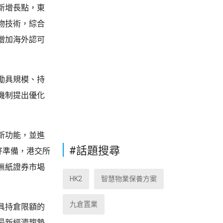
新增長點，東
物技術，綜合
增加海外認可
勵具規模、持
機制提出優化
新功能，並進
#話題搜尋
好準備，港交所
無紙證券市堨
HK2
智慧物業保養方案
九倉置業
具持倉限額的
最新經濟趨勢