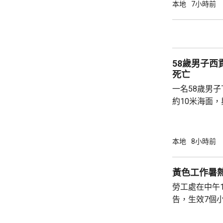
內的不明連結
本地
7小時前
強調與有關程
交警方跟進。
58歲男子
死亡
一名58歲男
約10米海面
家救起，送到
軍澳醫院搶救
確定。
本地
8小時前
黃色工作暑
勞工處在中午
告，生效7個