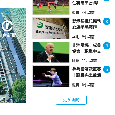
仁慕尼黑2:1擊
敗阿士東維拉
體育
4小時前
鄧炳強批記協執
3
委選舉黑箱作
業 警告如危害
本地
9小時前
國安一定「釘死
你」
非洲足協：成員
4
協會一致重申支
持恩芬天奴
國際
11小時前
乒乓橫濱冠軍賽
5
丨蒯曼與王藝迪
晉級女單8強
體育
5小時前
更多新聞