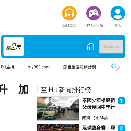
節目重溫
1872玩一陣
登入
搜尋
DJ主持
my903.com
節目重溫服務計劃
升 加
至 Hit 新聞排行榜
泰國少年槍殺祖
1
父母後回中學行
兇 累計最少8
國際
5小時前
死23傷
足球熱身賽丨拜
2