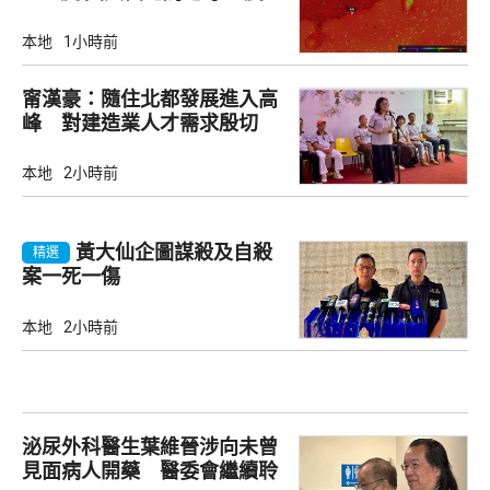
本地
1小時前
甯漢豪：隨住北都發展進入高
峰 對建造業人才需求殷切
本地
2小時前
黃大仙企圖謀殺及自殺
精選
案一死一傷
本地
2小時前
泌尿外科醫生葉維晉涉向未曾
見面病人開藥 醫委會繼續聆