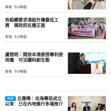
訊
本地
5小時前
有組織要求凍結外傭最低工
資 稱政府反應正面
本地
5小時前
盧煜明：開放本港原授專利使
用權 可活躍科創生態
本地
5小時前
丘應樺：出海專班成立
精選
以來 已在內地進行多場推介
會