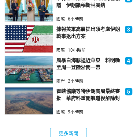
議 伊朗籲穆斯林團結
國際
6小時前
據報美軍高層提出須考慮伊朗
3
戰事退出方案
國際
10小時前
風暴白海豚逼近華東 料明晚
4
至周一登陸浙閩一帶
兩岸
2小時前
霍峽協議等待伊朗高層最終審
5
批 華府料重開航道後解除封
鎖
國際
9小時前
更多新聞