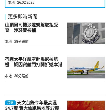
本地
26.02.2025
更多即時新聞
山頂男司機涉違規駕駛拒受
查 涉襲警被捕
本地
28分鐘前
宿霧太平洋航空赴馬尼拉航
機 疑因貨艙門打開折返本港
本地
30分鐘前
天文台錄今年最高溫
精選
34.7度 黃大仙跑馬地等37度