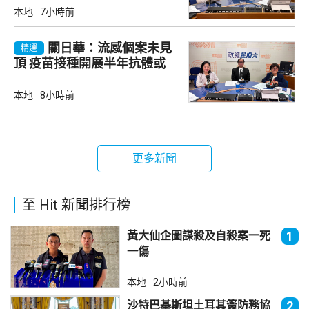
本地
7小時前
關日華：流感個案未見
精選
頂 疫苗接種開展半年抗體或
降
本地
8小時前
更多新聞
至 Hit 新聞排行榜
黃大仙企圖謀殺及自殺案一死
1
一傷
本地
2小時前
沙特巴基斯坦土耳其簽防務協
2