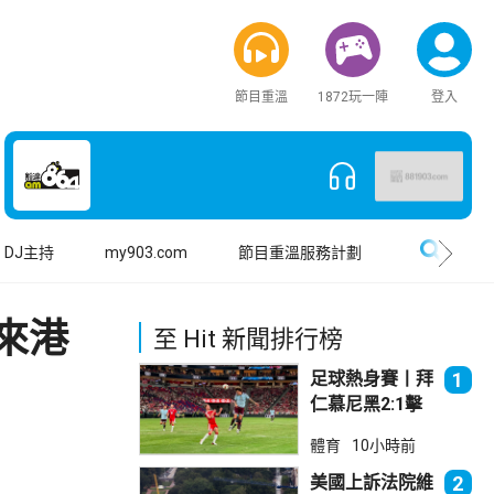
節目重溫
1872玩一陣
登入
搜尋
DJ主持
my903.com
節目重溫服務計劃
才來港
至 Hit 新聞排行榜
足球熱身賽丨拜
1
仁慕尼黑2:1擊
敗阿士東維拉
體育
10小時前
美國上訴法院維
2