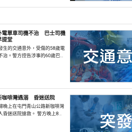
會頗低。天文台會密切監察該熱
度及動向。
外電單車司機不治 巴士司機
早提堂
發生的交通意外，受傷的58歲電
不治。警方控告涉事的60歲巴士
導致他人死亡，案件今早在屯門
。一輛
涌東交匯處行駛，去到近北大嶼
，懷疑切線撞到一架電單車。電
車頭，推行約20米。電單車司機
新咖啡灣遇溺 昏迷送院
，昏迷送往北大嶼山醫院，延至
婦晚上在屯門青山公路新咖啡灣
許證實死亡。
送院搶救。 警方晚上8時
溺。兩名年齡20及23歲的事主，
消防救起，昏迷送往屯門醫院。