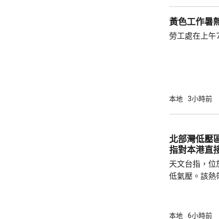
黃色工作暑
勞工處在上午
本地
3小時前
北部灣低壓
指對本港直
天文台指，位
低氣壓。該熱
日橫過海南島
離，對本港直
採取靠近廣東
本地
6小時前