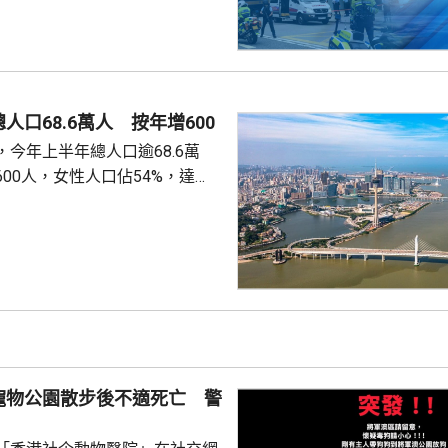
人口68.6萬人 按年增600
今年上半年總人口逾68.6萬
00人，女性人口佔54%，達
新生嬰兒有1340名，男嬰佔逾
數1329人，首3位死因分別是腫
和呼吸系統疾病。 人口流動
從內地持單程證的新來澳人士有
年少150人；新批給准許居留人士
少逾420人。
寵物公園散步後不適死亡 警