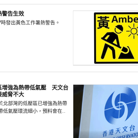
熱警告生效
7時發出黃色工作暑熱警告。
區增強為熱帶低氣壓 天文台
接威脅不大
於北部灣的低壓區已增強為熱帶
帶低氣壓環流細小，預料會在今
並逐漸減弱，與香港保持相當距
接威脅不大。除非該熱帶低氣壓
沿岸的路徑，否則需要發出一號