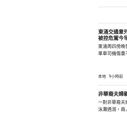
戒備信號的機
帶低氣壓的強
東涌交通意
被控危駕今
東涌周四傍晚
單車司機傷重
司機危險駕駛
裁判法院提堂。 事發在周四傍晚6時許
龍運巴士沿東
本地
9小時前
山公路出口時
單車攝入巴士
非華裔夫婦
身體多處受傷
一對非華裔夫
周五早上8時
泳灘遇溺，兩人昏迷
許接報有人遇
分別由途人及