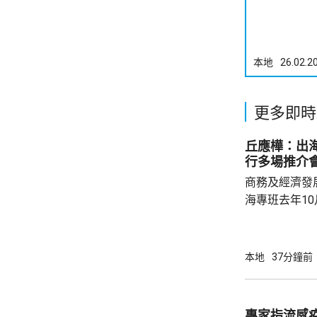
本地
26.02.2
更多即時
丘應樺：出
行多場推介
商務及經濟發
海專班去年1
10場推介會
有幾千間企業
時，亦已帶同
本地
37分鐘前
合作備忘錄，達至
在本台節目指
先將企業「引
專家指流感