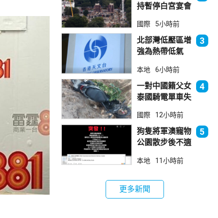
持暫停白宮宴會
廳項目
國際
5小時前
北部灣低壓區增
3
強為熱帶低氣
壓 天文台指對
本地
6小時前
本港直接威脅不
大
一對中國籍父女
4
泰國騎電單車失
控墮崖 1死1
國際
12小時前
傷
狗隻將軍澳寵物
5
公園散步後不適
死亡 警列雜項
本地
11小時前
跟進
更多新聞