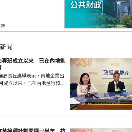
025
新聞
海專班成立以來 已在內地進
會
展局長丘應樺表示，內地企業出
0月成立以來，已在內地進行超過
，包括在北京、上海及山東等地，
參與；行政長官李家超出訪中亞
內地及香港企業隨團，簽訂96份
近17億元投資額。 丘應樺
，當局協助企業「出海」時，會
進來」，鼓勵在香港先成立地區
疫苗接種計劃開展已半年 抗