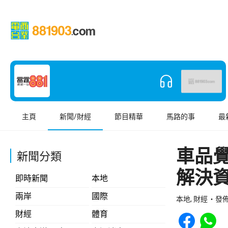
主頁
新聞/財經
節目精華
馬路的事
最
車品
新聞分類
解決
即時新聞
本地
兩岸
國際
本地, 財經
發佈 
Share to Face
Share t
財經
體育