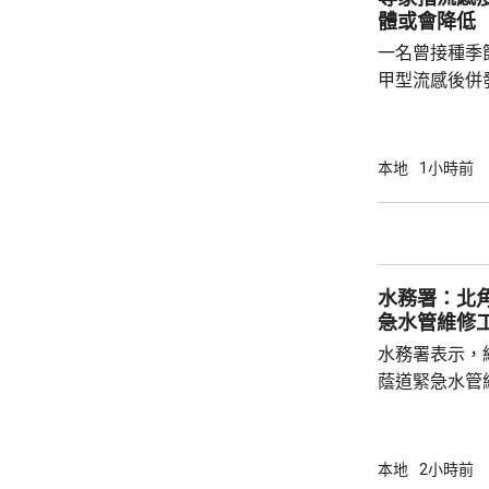
總部或公司，
體或會降低
整體經濟有幫助
一名曾接種季
甲型流感後併
港今年首宗兒
傳染病學會會
系名譽臨床副
本地
1小時前
容情況不幸，
心。他指疫苗
的抗體會降低
問題，令免疫力減弱。 衞生
水務署：北
月底，錄得12
急水管維修
水務署表示，
蔭道緊急水管
水供應於清晨約5時
國瑞路的緊急
應於凌晨4時
本地
2小時前