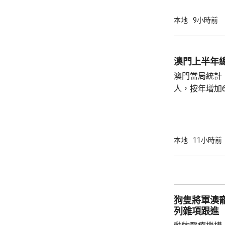
本地
9小時前
澳門上半年總
澳門當局統計，
人，按年增加6
37.1萬人。
52%；死亡人
瘤、循環系統疾病
方面，上半年
本地
11小時前
1466人，按
471人，按年
狗隻將軍澳
列雜項跟進