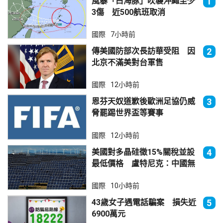
風暴「白海豚」吹襲沖繩至少
1
3傷 近500航班取消
國際
7小時前
傳美國防部次長訪華受阻 因
2
北京不滿美對台軍售
國際
12小時前
恩芬天奴道歉後歐洲足協仍威
3
脅罷踢世界盃等賽事
國際
12小時前
美國對多晶硅徵15%關稅並設
4
最低價格 盧特尼克：中國無
法再傾銷
國際
10小時前
43歲女子遇電話騙案 損失近
5
6900萬元