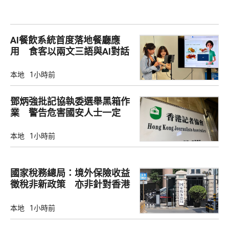
AI餐飲系統首度落地餐廳應
用 食客以兩文三語與AI對話
點餐
本地
1小時前
鄧炳強批記協執委選舉黑箱作
業 警告危害國安人士一定
「釘死你」
本地
1小時前
國家稅務總局：境外保險收益
徵稅非新政策 亦非針對香港
市場
本地
1小時前