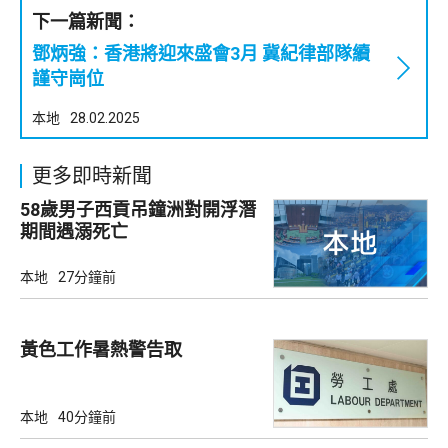
下一篇新聞：
鄧炳強：香港將迎來盛會3月 冀紀律部隊續
謹守崗位
本地
28.02.2025
更多即時新聞
58歲男子西貢吊鐘洲對開浮潛
期間遇溺死亡
本地
27分鐘前
黃色工作暑熱警告取
本地
40分鐘前