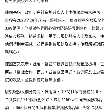
府對支援殘疾人士的承擔。
陳國基指，政府明白社會對殘疾人士康復服務需求殷切，
目標在2028至29年度前，將殘疾人士康復服務名額增至約
3.99萬個。他期望各界同心協力透過跨界別合作，繼續改
進康復服務，精益求精；用愛心服務殘疾人士及家人，使
他們得到幸福感；並提供到位服務及支援，使照顧者對服
務稱心。
陳國基又表示，社署、醫管局新界西聯網及營運機構，已
商討「醫社合作」模式，並會緊密溝通，減少院友往返醫
院的次數，並提供適切醫療服務。
康復服務大樓分為高、低兩座，由3間非政府機構營運，
合共提供1710個服務名額，包括1150個住宿照顧服務名
額，和560個日間訓練和職業康復服務名額，對象包括智