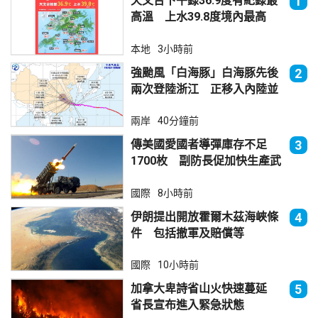
天文台下午錄36.9度有紀錄最
1
高溫 上水39.8度境內最高
本地
3小時前
強颱風「白海豚」白海豚先後
2
兩次登陸浙江 正移入內陸並
減弱
兩岸
40分鐘前
傳美國愛國者導彈庫存不足
3
1700枚 副防長促加快生產武
器
國際
8小時前
伊朗提出開放霍爾木茲海峽條
4
件 包括撤軍及賠償等
國際
10小時前
加拿大卑詩省山火快速蔓延
5
省長宣布進入緊急狀態