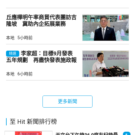
丘應樺明午率商貿代表團訪吉
隆坡 冀助內企拓展業務
本地
5小時前
李家超：目標9月發表
精選
五年規劃 再盡快發表施政報
告
本地
6小時前
更多新聞
至 Hit 新聞排行榜