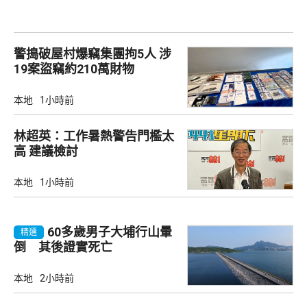
警搗破屋村爆竊集團拘5人 涉
19案盜竊約210萬財物
本地
1小時前
林超英：工作暑熱警告門檻太
高 建議檢討
本地
1小時前
60多歲男子大埔行山暈
精選
倒 其後證實死亡
本地
2小時前