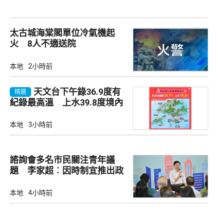
太古城海棠閣單位冷氣機起
火 8人不適送院
本地
2小時前
天文台下午錄36.9度有
精選
紀錄最高溫 上水39.8度境內
最高
本地
3小時前
諮詢會多名市民關注青年議
題 李家超︰因時制宜推出政
策
本地
4小時前