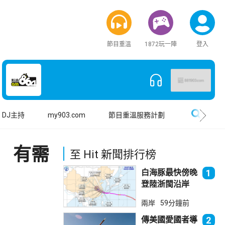
節目重溫
1872玩一陣
登入
搜尋
DJ主持
my903.com
節目重溫服務計劃
 有需
至 Hit 新聞排行榜
白海豚最快傍晚
1
登陸浙閩沿岸
福建上海轉移逾
兩岸
59分鐘前
廿萬人
傳美國愛國者導
2