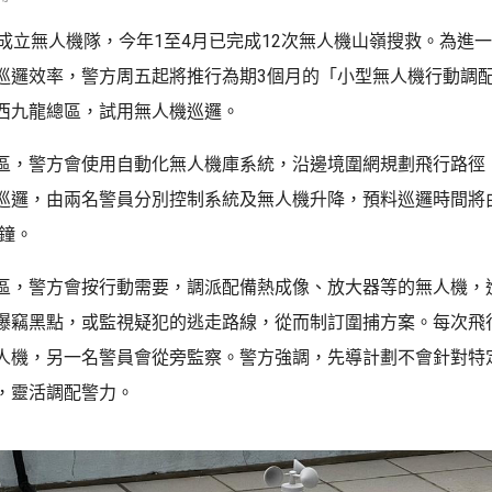
月成立無人機隊，今年1至4月已完成12次無人機山嶺搜救。為進
巡邏效率，警方周五起將推行為期3個月的「小型無人機行動調
西九龍總區，試用無人機巡邏。
區，警方會使用自動化無人機庫系統，沿邊境圍網規劃飛行路徑
巡邏，由兩名警員分別控制系統及無人機升降，預料巡邏時間將
分鐘。
區，警方會按行動需要，調派配備熱成像、放大器等的無人機，
爆竊黑點，或監視疑犯的逃走路線，從而制訂圍捕方案。每次飛
人機，另一名警員會從旁監察。警方強調，先導計劃不會針對特
，靈活調配警力。