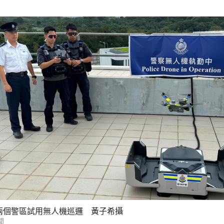
兩個警區試用無人機巡邏 黃子希攝
聞