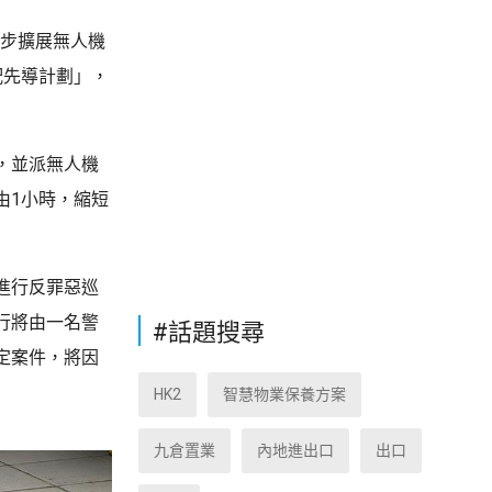
一步擴展無人機
配先導計劃」，
，並派無人機
由1小時，縮短
進行反罪惡巡
行將由一名警
#話題搜尋
定案件，將因
HK2
智慧物業保養方案
九倉置業
內地進出口
出口