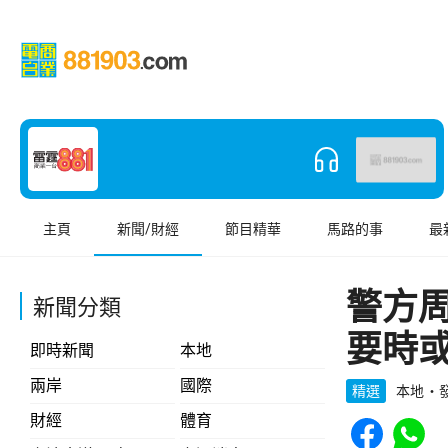
主頁
新聞/財經
節目精華
馬路的事
最
警方
新聞分類
要時
即時新聞
本地
兩岸
國際
精選
本地
發
Share to Face
Share t
財經
體育