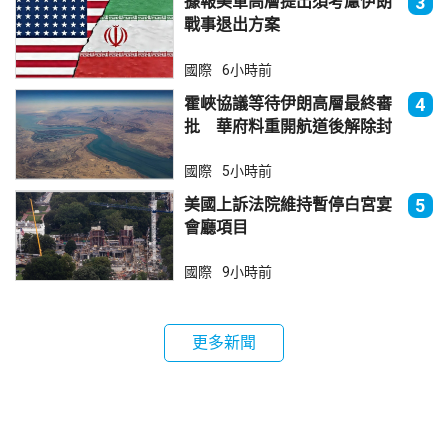
據報美軍高層提出須考慮伊朗
3
戰事退出方案
國際
6小時前
霍峽協議等待伊朗高層最終審
4
批 華府料重開航道後解除封
鎖
國際
5小時前
美國上訴法院維持暫停白宮宴
5
會廳項目
國際
9小時前
更多新聞