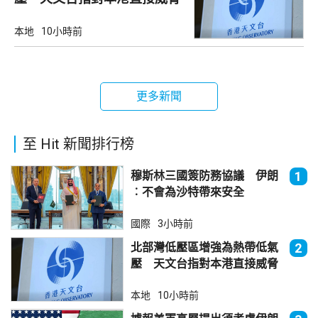
不大
本地
10小時前
更多新聞
至 Hit 新聞排行榜
穆斯林三國簽防務協議 伊朗
1
︰不會為沙特帶來安全
國際
3小時前
北部灣低壓區增強為熱帶低氣
2
壓 天文台指對本港直接威脅
不大
本地
10小時前