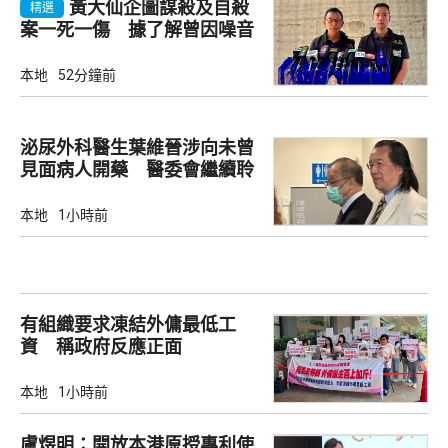
黃大仙企圖謀殺及自殺
精選
案一死一傷 據了解曾因噪音
爭執
本地
52分鐘前
泌尿外科醫生葉維晉涉向未曾
見面病人開藥 醫委會繼續聆
訊
本地
1小時前
有組織要求凍結外傭最低工
資 稱政府反應正面
本地
1小時前
盧煜明：開放本港原授專利使