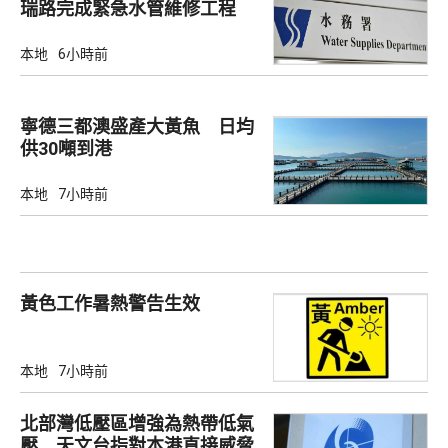
瑞路完成緊急水管維修工程
本地
6小時前
寧德三都澳盛產大黃魚 日均
供30噸到港
本地
7小時前
黃色工作暑熱警告生效
本地
7小時前
北部灣低壓區增強為熱帶低氣
壓 天文台指對本港直接威脅