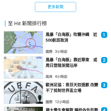
更多新聞
至 Hit 新聞排行榜
風暴「白海豚」吹襲沖繩 近
1
500航班取消
國際
3小時前
風暴「白海豚」靠近華東 或
2
周日登陸浙閩沿岸
兩岸
4小時前
歐洲足協：恩芬天奴道歉 改變
3
不了抵制世界盃立場
國際
12小時前
嶺大學生會解散 稱校內外形勢
4