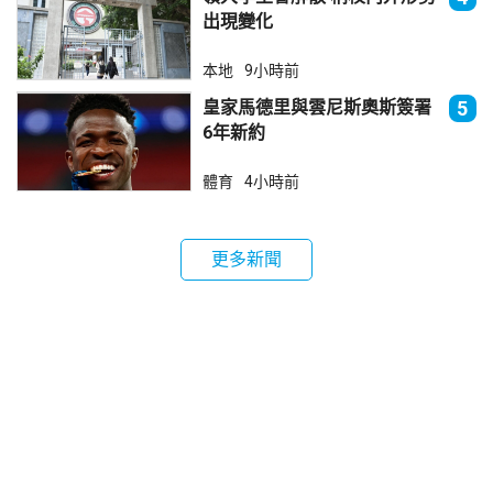
出現變化
本地
9小時前
皇家馬德里與雲尼斯奧斯簽署
5
6年新約
體育
4小時前
更多新聞