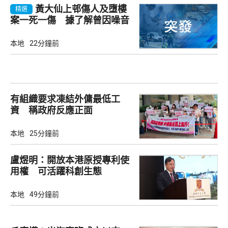
黃大仙上邨傷人及墮樓
精選
案一死一傷 據了解曾因噪音
爭執
本地
22分鐘前
有組織要求凍結外傭最低工
資 稱政府反應正面
本地
25分鐘前
盧煜明：開放本港原授專利使
用權 可活躍科創生態
本地
49分鐘前