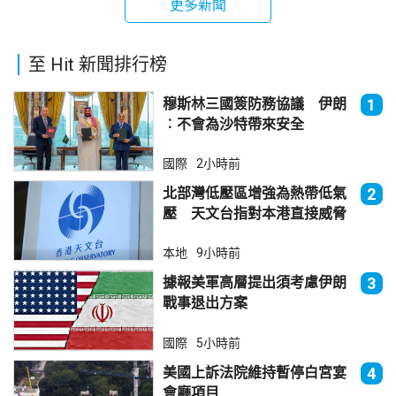
更多新聞
至 Hit 新聞排行榜
穆斯林三國簽防務協議 伊朗
1
︰不會為沙特帶來安全
國際
2小時前
北部灣低壓區增強為熱帶低氣
2
壓 天文台指對本港直接威脅
不大
本地
9小時前
據報美軍高層提出須考慮伊朗
3
戰事退出方案
國際
5小時前
美國上訴法院維持暫停白宮宴
4
會廳項目