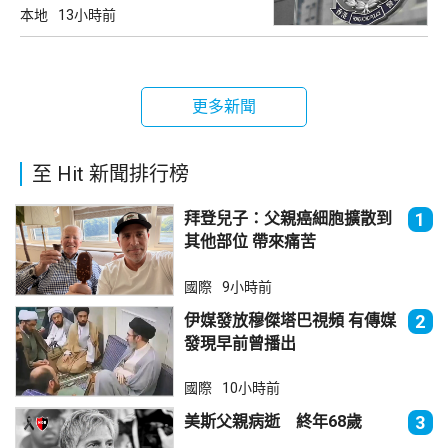
本地
13小時前
更多新聞
至 Hit 新聞排行榜
拜登兒子：父親癌細胞擴散到
1
其他部位 帶來痛苦
國際
9小時前
伊媒發放穆傑塔巴視頻 有傳媒
2
發現早前曾播出
國際
10小時前
美斯父親病逝 終年68歲
3