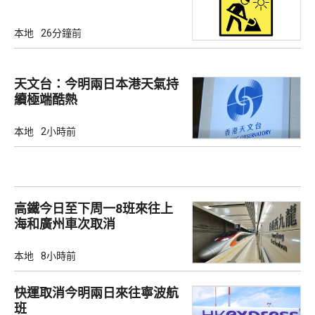
本地
26分鐘前
天文台：今明兩日本港天氣持
續極端酷熱
本地
2小時前
高鐵今日至下周一8班來往上
海和廣州車次取消
本地
8小時前
快運取消今明兩日來往寧波航
班