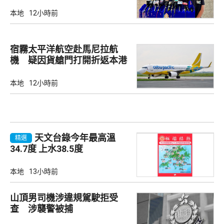
亡
本地
12小時前
宿霧太平洋航空赴馬尼拉航
機 疑因貨艙門打開折返本港
本地
12小時前
天文台錄今年最高溫
精選
34.7度 上水38.5度
本地
13小時前
山頂男司機涉違規駕駛拒受
查 涉襲警被捕