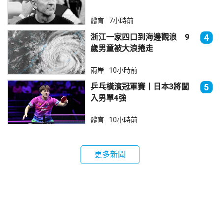
體育
7小時前
浙江一家四口到海邊觀浪 9
4
歲男童被大浪捲走
兩岸
10小時前
乒乓橫濱冠軍賽丨日本3將闖
5
入男單4強
體育
10小時前
更多新聞