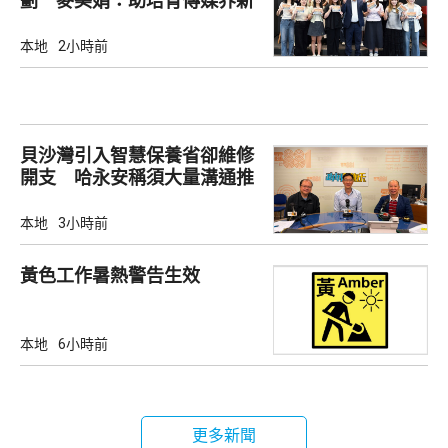
劃 麥美娟：助培育傳媒界新
生代
本地
2小時前
貝沙灣引入智慧保養省卻維修
開支 哈永安稱須大量溝通推
動
本地
3小時前
黃色工作暑熱警告生效
本地
6小時前
更多新聞