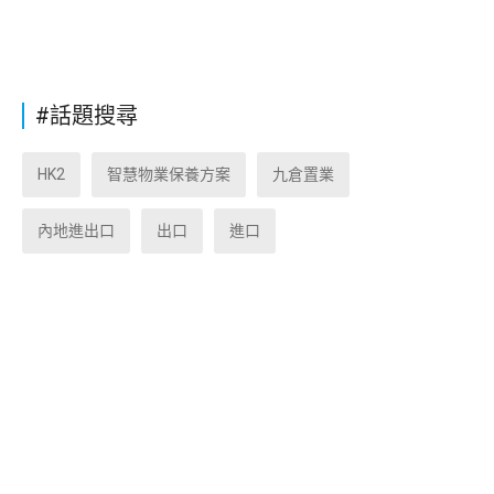
#話題搜尋
HK2
智慧物業保養方案
九倉置業
內地進出口
出口
進口