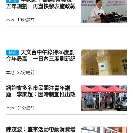
五年規劃 再盡快發表施政報
告
本地
10分鐘前
天文台中午錄得36度創
精選
今年最高 一日內三度刷新紀
錄
本地
22分鐘前
諮詢會多名市民關注青年議
題 李家超︰因時制宜推出政
策
本地
31分鐘前
陳茂波：盛事活動帶動消費增