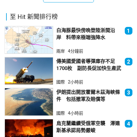
至 Hit 新聞排行榜
白海豚最快傍晚登陸浙閩沿
1
岸 料帶來極端強降水
兩岸
4分鐘前
傳美國愛國者導彈庫存不足
2
1700枚 副防長促加快生產武
器
國際
2小時前
伊朗提出開放霍爾木茲海峽條
3
件 包括撤軍及賠償等
國際
4小時前
烏克蘭繼續受俄軍空襲 澤連
4
斯基承認局勢嚴峻